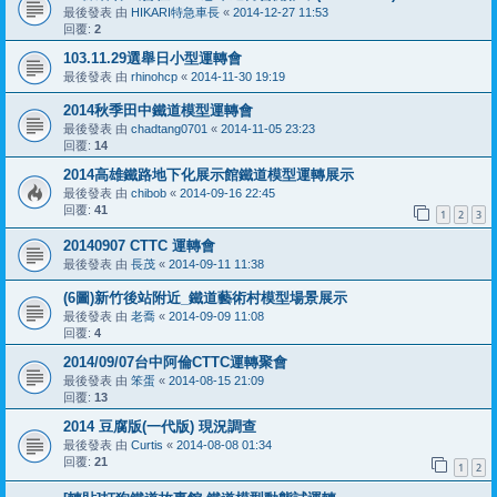
最後發表 由
HIKARI特急車長
«
2014-12-27 11:53
回覆:
2
103.11.29選舉日小型運轉會
最後發表 由
rhinohcp
«
2014-11-30 19:19
2014秋季田中鐵道模型運轉會
最後發表 由
chadtang0701
«
2014-11-05 23:23
回覆:
14
2014高雄鐵路地下化展示館鐵道模型運轉展示
最後發表 由
chibob
«
2014-09-16 22:45
回覆:
41
1
2
3
20140907 CTTC 運轉會
最後發表 由
長茂
«
2014-09-11 11:38
(6圖)新竹後站附近_鐵道藝術村模型場景展示
最後發表 由
老喬
«
2014-09-09 11:08
回覆:
4
2014/09/07台中阿倫CTTC運轉聚會
最後發表 由
笨蛋
«
2014-08-15 21:09
回覆:
13
2014 豆腐版(一代版) 現況調查
最後發表 由
Curtis
«
2014-08-08 01:34
回覆:
21
1
2