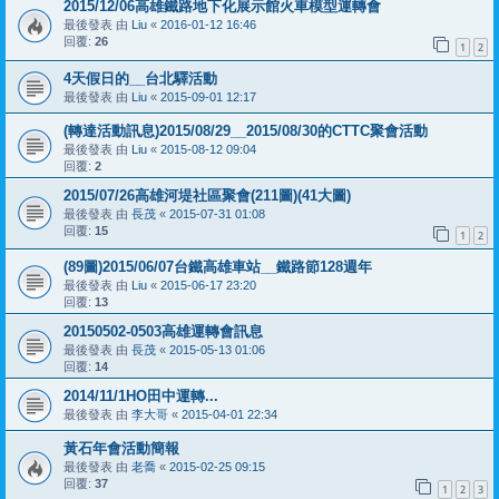
2015/12/06高雄鐵路地下化展示館火車模型運轉會
最後發表 由
Liu
«
2016-01-12 16:46
回覆:
26
1
2
4天假日的__台北驛活動
最後發表 由
Liu
«
2015-09-01 12:17
(轉達活動訊息)2015/08/29__2015/08/30的CTTC聚會活動
最後發表 由
Liu
«
2015-08-12 09:04
回覆:
2
2015/07/26高雄河堤社區聚會(211圖)(41大圖)
最後發表 由
長茂
«
2015-07-31 01:08
回覆:
15
1
2
(89圖)2015/06/07台鐵高雄車站__鐵路節128週年
最後發表 由
Liu
«
2015-06-17 23:20
回覆:
13
20150502-0503高雄運轉會訊息
最後發表 由
長茂
«
2015-05-13 01:06
回覆:
14
2014/11/1HO田中運轉...
最後發表 由
李大哥
«
2015-04-01 22:34
黃石年會活動簡報
最後發表 由
老喬
«
2015-02-25 09:15
回覆:
37
1
2
3