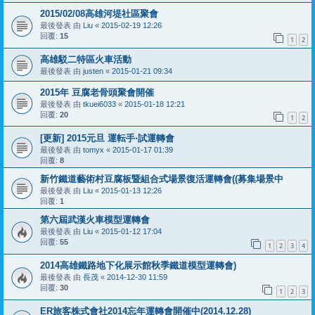
2015/02/08高雄河堤社區聚會
最後發表 由
Liu
«
2015-02-19 12:26
回覆:
15
1
2
高雄駁二特區火車活動
最後發表 由
justen
«
2015-01-21 09:34
2015年 豆腐老骨頭聚會開催
最後發表 由
tkuei6033
«
2015-01-18 12:21
回覆:
20
1
2
[更新] 2015元旦 運転手‧試運轉會
最後發表 由
tomyx
«
2015-01-17 01:39
回覆:
8
新竹鐵道藝術村豆腐板暨組合式場景復活運轉會((募集場景中
最後發表 由
Liu
«
2015-01-13 12:26
回覆:
1
第六屆武漢火車模型運轉會
最後發表 由
Liu
«
2015-01-12 17:04
回覆:
55
1
2
3
4
2014高雄鐵路地下化展示館秋季鐵道模型運轉會)
最後發表 由
長茂
«
2014-12-30 11:59
回覆:
30
1
2
3
ER旅客株式會社2014忘年運轉會開催中(2014.12.28)