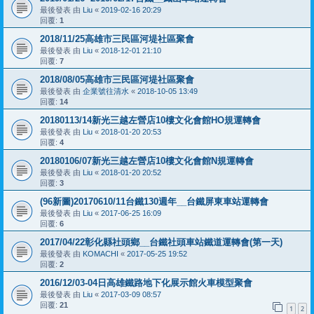
最後發表 由
Liu
«
2019-02-16 20:29
回覆:
1
2018/11/25高雄市三民區河堤社區聚會
最後發表 由
Liu
«
2018-12-01 21:10
回覆:
7
2018/08/05高雄市三民區河堤社區聚會
最後發表 由
企業號往清水
«
2018-10-05 13:49
回覆:
14
20180113/14新光三越左營店10樓文化會館HO規運轉會
最後發表 由
Liu
«
2018-01-20 20:53
回覆:
4
20180106/07新光三越左營店10樓文化會館N規運轉會
最後發表 由
Liu
«
2018-01-20 20:52
回覆:
3
(96新圖)20170610/11台鐵130週年__台鐵屏東車站運轉會
最後發表 由
Liu
«
2017-06-25 16:09
回覆:
6
2017/04/22彰化縣社頭鄉__台鐵社頭車站鐵道運轉會(第一天)
最後發表 由
KOMACHI
«
2017-05-25 19:52
回覆:
2
2016/12/03-04日高雄鐵路地下化展示館火車模型聚會
最後發表 由
Liu
«
2017-03-09 08:57
回覆:
21
1
2