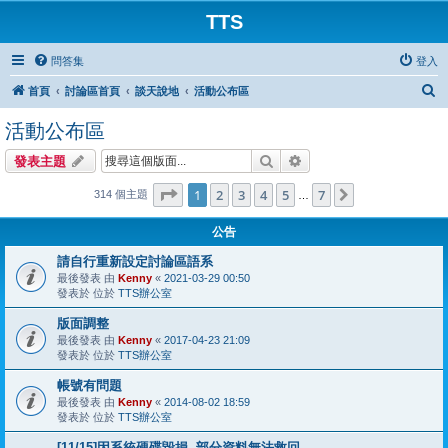
TTS
問答集
登入
搜
首頁
討論區首頁
談天說地
活動公布區
尋
活動公布區
搜尋
進階搜尋
發表主題
第
1
頁 (共
7
頁)
1
2
3
4
5
7
下一頁
314 個主題
…
公告
請自行重新設定討論區語系
最後發表 由
Kenny
«
2021-03-29 00:50
發表於 位於
TTS辦公室
版面調整
最後發表 由
Kenny
«
2017-04-23 21:09
發表於 位於
TTS辦公室
帳號有問題
最後發表 由
Kenny
«
2014-08-02 18:59
發表於 位於
TTS辦公室
[11/15]因系統硬碟毀損, 部分資料無法救回