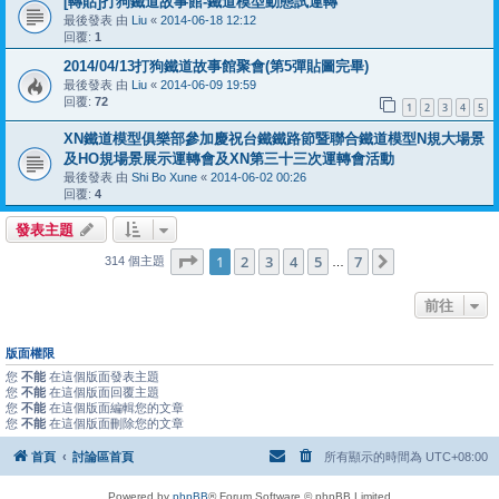
[轉貼]打狗鐵道故事館-鐵道模型動態試運轉
最後發表 由
Liu
«
2014-06-18 12:12
回覆:
1
2014/04/13打狗鐵道故事館聚會(第5彈貼圖完畢)
最後發表 由
Liu
«
2014-06-09 19:59
回覆:
72
1
2
3
4
5
XN鐵道模型俱樂部參加慶祝台鐵鐵路節暨聯合鐵道模型N規大場景
及HO規場景展示運轉會及XN第三十三次運轉會活動
最後發表 由
Shi Bo Xune
«
2014-06-02 00:26
回覆:
4
發表主題
第
1
頁 (共
7
頁)
1
2
3
4
5
7
下一頁
314 個主題
…
前往
版面權限
您
不能
在這個版面發表主題
您
不能
在這個版面回覆主題
您
不能
在這個版面編輯您的文章
您
不能
在這個版面刪除您的文章
首頁
討論區首頁
所有顯示的時間為
UTC+08:00
Powered by
phpBB
® Forum Software © phpBB Limited