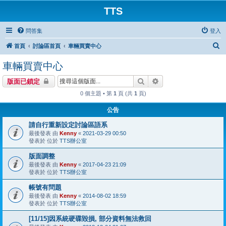
TTS
問答集
登入
搜
首頁
討論區首頁
車輛買賣中心
尋
車輛買賣中心
搜尋
進階搜尋
版面已鎖定
0 個主題 • 第
1
頁 (共
1
頁)
公告
請自行重新設定討論區語系
最後發表 由
Kenny
«
2021-03-29 00:50
發表於 位於
TTS辦公室
版面調整
最後發表 由
Kenny
«
2017-04-23 21:09
發表於 位於
TTS辦公室
帳號有問題
最後發表 由
Kenny
«
2014-08-02 18:59
發表於 位於
TTS辦公室
[11/15]因系統硬碟毀損, 部分資料無法救回