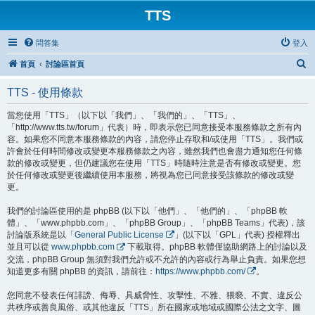
TTS
問答集
登入
搜
首頁
討論區首頁
尋
TTS - 使用條款
當您使用「TTS」（以下以「我們」、「我們的」、「TTS」、
「http://www.tts.tw/forum」代表）時，即表示您已同意接受本服務條款之所有內
容。如果您不同意本服務條款的內容，請您停止存取和/或使用「TTS」。我們或
許會於任何時間修改或變更本服務條款之內容，雖然我們也會盡力通知您任何條
款的修改或變更，但仍建議您在使用「TTS」時隨時注意是否有修改或變更。您
於任何修改或變更後繼續使用本服務，將視為您已同意接受該條款的修改或變
更。
我們的討論區使用的是 phpBB (以下以「他們」、「他們的」、「phpBB 軟
體」、「www.phpbb.com」、「phpBB Group」、「phpBB Teams」代表)，該
討論版系統是以「
General Public License
」(以下以「GPL」代表) 授權釋出
並且可以從
www.phpbb.com
下載取得。phpBB 軟體僅協助網路上的討論以及
交流，phpBB Group 無須對我們允許或不允許的內容或行為舉止負責。如果您想
知道更多有關 phpBB 的資訊，請前往：
https://www.phpbb.com/
。
您同意不發表任何誹謗、侮辱、具威脅性、攻擊性、不雅、猥褻、不實、違反公
共秩序或善良風俗、或其他違反「TTS」所在國家或地域或國際公法之文字、圖