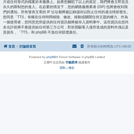
片或任何形式的檔案於本服務上。如果您觸犯了以上的規定，我們將會立即並且
永久的限制您的進入。在必要的情況下，您的網路服務業者 (ISP) 也將會收到我
們的通知。所有發表文章的 IP 位址都將被記錄儲存以防止任何的違法情節發生。
您同意「TTS」有權在任何時間移除、修改、移動或關閉任何主題的權力。作為
一個使用者，您同意您所提供的任何資訊都將被存入資料庫中。這些資訊在您尚
未允許前將不會提供給任何第三方公司，對於因駭客入侵所造成的資料外洩以及
其損失，「TTS」和 phpBB 不負任何賠償責任。
首頁
討論區首頁
所有顯示的時間為
UTC+08:00
Powered by
phpBB
® Forum Software © phpBB Limited
正體中文語系由
竹貓星球
維護製作
隱私
|
條款