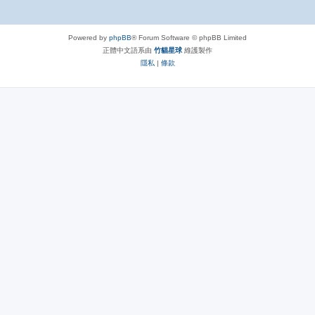
Powered by
phpBB
® Forum Software © phpBB Limited
正體中文語系由
竹貓星球
維護製作
隱私
|
條款