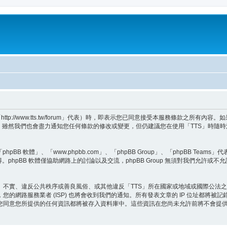
tp://www.tts.tw/forum」代表）時，即表示您已同意接受本服務條款之所有
，雖然我們也會盡力通知您任何條款的修改或變更，但仍建議您在使用「TTS」時隨
BB 軟體」、「www.phpbb.com」、「phpBB Group」、「phpBB Teams
。phpBB 軟體僅協助網路上的討論以及交流，phpBB Group 無須對我們允許或不
、不實、違反公共秩序或善良風俗、或其他違反「TTS」所在國家或地域或國際公法
的網路服務業者 (ISP) 也將會收到我們的通知。所有發表文章的 IP 位址都將被
您同意您所提供的任何資訊都將被存入資料庫中。這些資訊在您尚未允許前將不會提