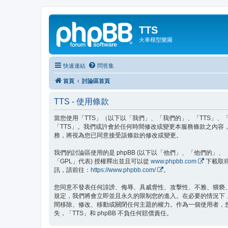
TTS
火車模型樂園
快速連結
問答集
首頁
討論區首頁
TTS - 使用條款
當您使用「TTS」（以下以「我們」、「我們的」、「TTS」、「ht
「TTS」。我們或許會於任何時間修改或變更本服務條款之內容
務，將視為您已同意接受該條款的修改或變更。
我們的討論區使用的是 phpBB (以下以「他們」、「他們的」、「php
「GPL」代表) 授權釋出並且可以從
www.phpbb.com
下載取得
訊，請前往：
https://www.phpbb.com/
。
您同意不發表任何誹謗、侮辱、具威脅性、攻擊性、不雅、猥褻
規定，我們將會立即並且永久的限制您的進入。在必要的情況下，您
間移除、修改、移動或關閉任何主題的權力。作為一個使用者，
失，「TTS」和 phpBB 不負任何賠償責任。