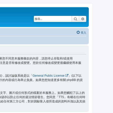
搜尋
進階搜尋
登入
內容。如果您不同意本服務條款的內容，請您停止存取和/或使用
時注意是否有修改或變更。您於任何修改或變更後繼續使用本服
」代表)，該討論版系統是以「
General Public License
」(以下以
允許的內容或行為舉止負責。如果您想知道更多有關 phpBB 的資
之文字、圖片或任何形式的檔案於本服務上。如果您觸犯了以上的
記錄儲存以防止任何的違法情節發生。您同意「TTS」有權在任何時
供給任何第三方公司，對於因駭客入侵所造成的資料外洩以及其損