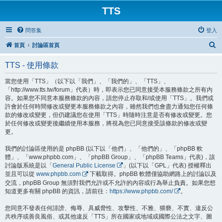
TTS
問答集
登入
搜
首頁
討論區首頁
尋
TTS - 使用條款
當您使用「TTS」（以下以「我們」、「我們的」、「TTS」、
「http://www.tts.tw/forum」代表）時，即表示您已同意接受本服務條款之所有內
容。如果您不同意本服務條款的內容，請您停止存取和/或使用「TTS」。我們或
許會於任何時間修改或變更本服務條款之內容，雖然我們也會盡力通知您任何條
款的修改或變更，但仍建議您在使用「TTS」時隨時注意是否有修改或變更。您
於任何修改或變更後繼續使用本服務，將視為您已同意接受該條款的修改或變
更。
我們的討論區使用的是 phpBB (以下以「他們」、「他們的」、「phpBB 軟
體」、「www.phpbb.com」、「phpBB Group」、「phpBB Teams」代表)，該
討論版系統是以「
General Public License
」(以下以「GPL」代表) 授權釋出
並且可以從
www.phpbb.com
下載取得。phpBB 軟體僅協助網路上的討論以及
交流，phpBB Group 無須對我們允許或不允許的內容或行為舉止負責。如果您想
知道更多有關 phpBB 的資訊，請前往：
https://www.phpbb.com/
。
您同意不發表任何誹謗、侮辱、具威脅性、攻擊性、不雅、猥褻、不實、違反公
共秩序或善良風俗、或其他違反「TTS」所在國家或地域或國際公法之文字、圖