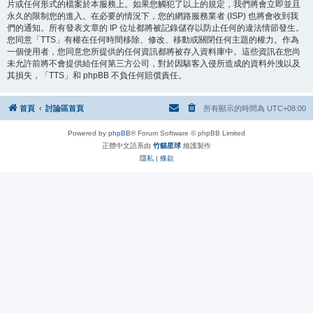
片或任何形式的檔案於本服務上。如果您觸犯了以上的規定，我們將會立即並且
永久的限制您的進入。在必要的情況下，您的網路服務業者 (ISP) 也將會收到我
們的通知。所有發表文章的 IP 位址都將被記錄儲存以防止任何的違法情節發生。
您同意「TTS」有權在任何時間移除、修改、移動或關閉任何主題的權力。作為
一個使用者，您同意您所提供的任何資訊都將被存入資料庫中。這些資訊在您尚
未允許前將不會提供給任何第三方公司，對於因駭客入侵所造成的資料外洩以及
其損失，「TTS」和 phpBB 不負任何賠償責任。
首頁
討論區首頁
所有顯示的時間為
UTC+08:00
Powered by
phpBB
® Forum Software © phpBB Limited
正體中文語系由
竹貓星球
維護製作
隱私
|
條款