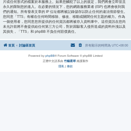
片或任何形式的檔案於本服務上。如果您觸犯了以上的規定，我們將會立即並且
永久的限制您的進入。在必要的情況下，您的網路服務業者 (ISP) 也將會收到我
們的通知。所有發表文章的 IP 位址都將被記錄儲存以防止任何的違法情節發生。
您同意「TTS」有權在任何時間移除、修改、移動或關閉任何主題的權力。作為
一個使用者，您同意您所提供的任何資訊都將被存入資料庫中。這些資訊在您尚
未允許前將不會提供給任何第三方公司，對於因駭客入侵所造成的資料外洩以及
其損失，「TTS」和 phpBB 不負任何賠償責任。
首頁
討論區首頁
所有顯示的時間為
UTC+08:00
Powered by
phpBB
® Forum Software © phpBB Limited
正體中文語系由
竹貓星球
維護製作
隱私
|
條款