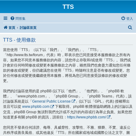
TTS
問答集
登入
搜
首頁
討論區首頁
尋
TTS - 使用條款
當您使用「TTS」（以下以「我們」、「我們的」、「TTS」、
「http://www.tts.tw/forum」代表）時，即表示您已同意接受本服務條款之所有內
容。如果您不同意本服務條款的內容，請您停止存取和/或使用「TTS」。我們或
許會於任何時間修改或變更本服務條款之內容，雖然我們也會盡力通知您任何條
款的修改或變更，但仍建議您在使用「TTS」時隨時注意是否有修改或變更。您
於任何修改或變更後繼續使用本服務，將視為您已同意接受該條款的修改或變
更。
我們的討論區使用的是 phpBB (以下以「他們」、「他們的」、「phpBB 軟
體」、「www.phpbb.com」、「phpBB Group」、「phpBB Teams」代表)，該
討論版系統是以「
General Public License
」(以下以「GPL」代表) 授權釋出
並且可以從
www.phpbb.com
下載取得。phpBB 軟體僅協助網路上的討論以及
交流，phpBB Group 無須對我們允許或不允許的內容或行為舉止負責。如果您想
知道更多有關 phpBB 的資訊，請前往：
https://www.phpbb.com/
。
您同意不發表任何誹謗、侮辱、具威脅性、攻擊性、不雅、猥褻、不實、違反公
共秩序或善良風俗、或其他違反「TTS」所在國家或地域或國際公法之文字、圖