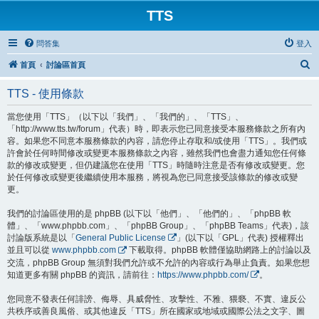
TTS
問答集
登入
搜
首頁
討論區首頁
尋
TTS - 使用條款
當您使用「TTS」（以下以「我們」、「我們的」、「TTS」、
「http://www.tts.tw/forum」代表）時，即表示您已同意接受本服務條款之所有內
容。如果您不同意本服務條款的內容，請您停止存取和/或使用「TTS」。我們或
許會於任何時間修改或變更本服務條款之內容，雖然我們也會盡力通知您任何條
款的修改或變更，但仍建議您在使用「TTS」時隨時注意是否有修改或變更。您
於任何修改或變更後繼續使用本服務，將視為您已同意接受該條款的修改或變
更。
我們的討論區使用的是 phpBB (以下以「他們」、「他們的」、「phpBB 軟
體」、「www.phpbb.com」、「phpBB Group」、「phpBB Teams」代表)，該
討論版系統是以「
General Public License
」(以下以「GPL」代表) 授權釋出
並且可以從
www.phpbb.com
下載取得。phpBB 軟體僅協助網路上的討論以及
交流，phpBB Group 無須對我們允許或不允許的內容或行為舉止負責。如果您想
知道更多有關 phpBB 的資訊，請前往：
https://www.phpbb.com/
。
您同意不發表任何誹謗、侮辱、具威脅性、攻擊性、不雅、猥褻、不實、違反公
共秩序或善良風俗、或其他違反「TTS」所在國家或地域或國際公法之文字、圖