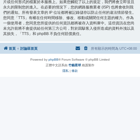
片或任何形式的檔案於本服務上。如果您觸犯了以上的規定，我們將會立即並且
永久的限制您的進入。在必要的情況下，您的網路服務業者 (ISP) 也將會收到我
們的通知。所有發表文章的 IP 位址都將被記錄儲存以防止任何的違法情節發生。
您同意「TTS」有權在任何時間移除、修改、移動或關閉任何主題的權力。作為
一個使用者，您同意您所提供的任何資訊都將被存入資料庫中。這些資訊在您尚
未允許前將不會提供給任何第三方公司，對於因駭客入侵所造成的資料外洩以及
其損失，「TTS」和 phpBB 不負任何賠償責任。
首頁
討論區首頁
所有顯示的時間為
UTC+08:00
Powered by
phpBB
® Forum Software © phpBB Limited
正體中文語系由
竹貓星球
維護製作
隱私
|
條款