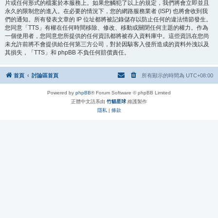
片或任何形式的檔案於本服務上。如果您觸犯了以上的規定，我們將會立即並且
永久的限制您的進入。在必要的情況下，您的網路服務業者 (ISP) 也將會收到我
們的通知。所有發表文章的 IP 位址都將被記錄儲存以防止任何的違法情節發生。
您同意「TTS」有權在任何時間移除、修改、移動或關閉任何主題的權力。作為
一個使用者，您同意您所提供的任何資訊都將被存入資料庫中。這些資訊在您尚
未允許前將不會提供給任何第三方公司，對於因駭客入侵所造成的資料外洩以及
其損失，「TTS」和 phpBB 不負任何賠償責任。
首頁
討論區首頁
所有顯示的時間為
UTC+08:00
Powered by
phpBB
® Forum Software © phpBB Limited
正體中文語系由
竹貓星球
維護製作
隱私
|
條款