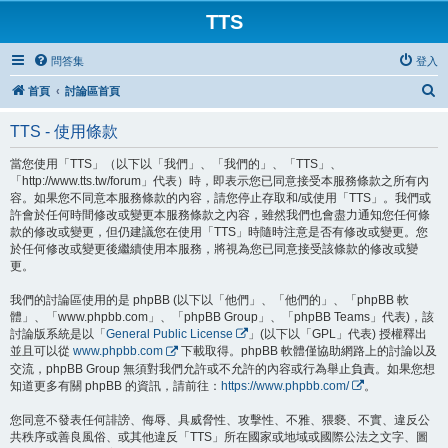
TTS
問答集
登入
搜
首頁
討論區首頁
尋
TTS - 使用條款
當您使用「TTS」（以下以「我們」、「我們的」、「TTS」、
「http://www.tts.tw/forum」代表）時，即表示您已同意接受本服務條款之所有內
容。如果您不同意本服務條款的內容，請您停止存取和/或使用「TTS」。我們或
許會於任何時間修改或變更本服務條款之內容，雖然我們也會盡力通知您任何條
款的修改或變更，但仍建議您在使用「TTS」時隨時注意是否有修改或變更。您
於任何修改或變更後繼續使用本服務，將視為您已同意接受該條款的修改或變
更。
我們的討論區使用的是 phpBB (以下以「他們」、「他們的」、「phpBB 軟
體」、「www.phpbb.com」、「phpBB Group」、「phpBB Teams」代表)，該
討論版系統是以「
General Public License
」(以下以「GPL」代表) 授權釋出
並且可以從
www.phpbb.com
下載取得。phpBB 軟體僅協助網路上的討論以及
交流，phpBB Group 無須對我們允許或不允許的內容或行為舉止負責。如果您想
知道更多有關 phpBB 的資訊，請前往：
https://www.phpbb.com/
。
您同意不發表任何誹謗、侮辱、具威脅性、攻擊性、不雅、猥褻、不實、違反公
共秩序或善良風俗、或其他違反「TTS」所在國家或地域或國際公法之文字、圖