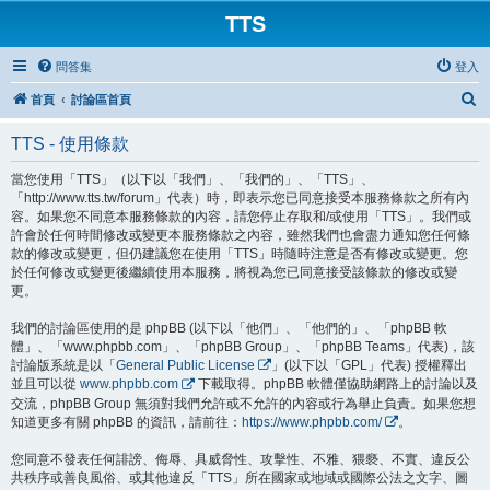
TTS
問答集
登入
搜
首頁
討論區首頁
尋
TTS - 使用條款
當您使用「TTS」（以下以「我們」、「我們的」、「TTS」、
「http://www.tts.tw/forum」代表）時，即表示您已同意接受本服務條款之所有內
容。如果您不同意本服務條款的內容，請您停止存取和/或使用「TTS」。我們或
許會於任何時間修改或變更本服務條款之內容，雖然我們也會盡力通知您任何條
款的修改或變更，但仍建議您在使用「TTS」時隨時注意是否有修改或變更。您
於任何修改或變更後繼續使用本服務，將視為您已同意接受該條款的修改或變
更。
我們的討論區使用的是 phpBB (以下以「他們」、「他們的」、「phpBB 軟
體」、「www.phpbb.com」、「phpBB Group」、「phpBB Teams」代表)，該
討論版系統是以「
General Public License
」(以下以「GPL」代表) 授權釋出
並且可以從
www.phpbb.com
下載取得。phpBB 軟體僅協助網路上的討論以及
交流，phpBB Group 無須對我們允許或不允許的內容或行為舉止負責。如果您想
知道更多有關 phpBB 的資訊，請前往：
https://www.phpbb.com/
。
您同意不發表任何誹謗、侮辱、具威脅性、攻擊性、不雅、猥褻、不實、違反公
共秩序或善良風俗、或其他違反「TTS」所在國家或地域或國際公法之文字、圖