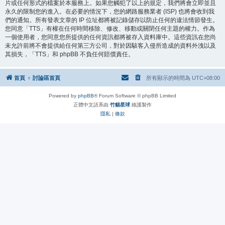
片或任何形式的檔案於本服務上。如果您觸犯了以上的規定，我們將會立即並且
永久的限制您的進入。在必要的情況下，您的網路服務業者 (ISP) 也將會收到我
們的通知。所有發表文章的 IP 位址都將被記錄儲存以防止任何的違法情節發生。
您同意「TTS」有權在任何時間移除、修改、移動或關閉任何主題的權力。作為
一個使用者，您同意您所提供的任何資訊都將被存入資料庫中。這些資訊在您尚
未允許前將不會提供給任何第三方公司，對於因駭客入侵所造成的資料外洩以及
其損失，「TTS」和 phpBB 不負任何賠償責任。
首頁
討論區首頁
所有顯示的時間為
UTC+08:00
Powered by
phpBB
® Forum Software © phpBB Limited
正體中文語系由
竹貓星球
維護製作
隱私
|
條款