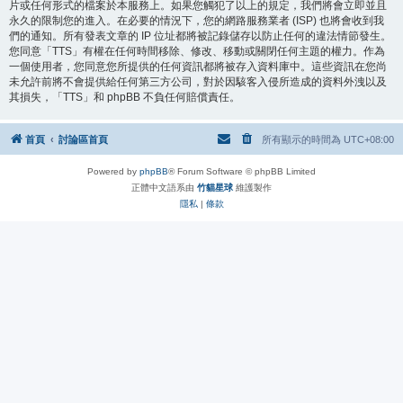
片或任何形式的檔案於本服務上。如果您觸犯了以上的規定，我們將會立即並且
永久的限制您的進入。在必要的情況下，您的網路服務業者 (ISP) 也將會收到我
們的通知。所有發表文章的 IP 位址都將被記錄儲存以防止任何的違法情節發生。
您同意「TTS」有權在任何時間移除、修改、移動或關閉任何主題的權力。作為
一個使用者，您同意您所提供的任何資訊都將被存入資料庫中。這些資訊在您尚
未允許前將不會提供給任何第三方公司，對於因駭客入侵所造成的資料外洩以及
其損失，「TTS」和 phpBB 不負任何賠償責任。
首頁
討論區首頁
所有顯示的時間為
UTC+08:00
Powered by
phpBB
® Forum Software © phpBB Limited
正體中文語系由
竹貓星球
維護製作
隱私
|
條款