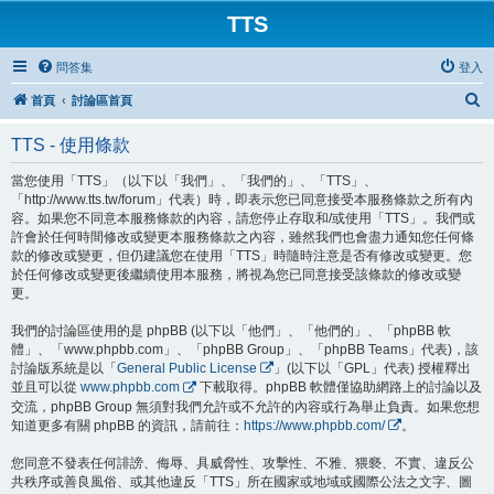
TTS
問答集
登入
搜
首頁
討論區首頁
尋
TTS - 使用條款
當您使用「TTS」（以下以「我們」、「我們的」、「TTS」、
「http://www.tts.tw/forum」代表）時，即表示您已同意接受本服務條款之所有內
容。如果您不同意本服務條款的內容，請您停止存取和/或使用「TTS」。我們或
許會於任何時間修改或變更本服務條款之內容，雖然我們也會盡力通知您任何條
款的修改或變更，但仍建議您在使用「TTS」時隨時注意是否有修改或變更。您
於任何修改或變更後繼續使用本服務，將視為您已同意接受該條款的修改或變
更。
我們的討論區使用的是 phpBB (以下以「他們」、「他們的」、「phpBB 軟
體」、「www.phpbb.com」、「phpBB Group」、「phpBB Teams」代表)，該
討論版系統是以「
General Public License
」(以下以「GPL」代表) 授權釋出
並且可以從
www.phpbb.com
下載取得。phpBB 軟體僅協助網路上的討論以及
交流，phpBB Group 無須對我們允許或不允許的內容或行為舉止負責。如果您想
知道更多有關 phpBB 的資訊，請前往：
https://www.phpbb.com/
。
您同意不發表任何誹謗、侮辱、具威脅性、攻擊性、不雅、猥褻、不實、違反公
共秩序或善良風俗、或其他違反「TTS」所在國家或地域或國際公法之文字、圖