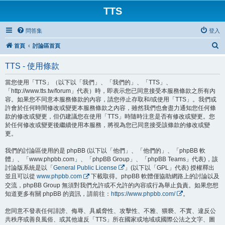
TTS
問答集
登入
搜
首頁
討論區首頁
尋
TTS - 使用條款
當您使用「TTS」（以下以「我們」、「我們的」、「TTS」、
「http://www.tts.tw/forum」代表）時，即表示您已同意接受本服務條款之所有內
容。如果您不同意本服務條款的內容，請您停止存取和/或使用「TTS」。我們或
許會於任何時間修改或變更本服務條款之內容，雖然我們也會盡力通知您任何條
款的修改或變更，但仍建議您在使用「TTS」時隨時注意是否有修改或變更。您
於任何修改或變更後繼續使用本服務，將視為您已同意接受該條款的修改或變
更。
我們的討論區使用的是 phpBB (以下以「他們」、「他們的」、「phpBB 軟
體」、「www.phpbb.com」、「phpBB Group」、「phpBB Teams」代表)，該
討論版系統是以「
General Public License
」(以下以「GPL」代表) 授權釋出
並且可以從
www.phpbb.com
下載取得。phpBB 軟體僅協助網路上的討論以及
交流，phpBB Group 無須對我們允許或不允許的內容或行為舉止負責。如果您想
知道更多有關 phpBB 的資訊，請前往：
https://www.phpbb.com/
。
您同意不發表任何誹謗、侮辱、具威脅性、攻擊性、不雅、猥褻、不實、違反公
共秩序或善良風俗、或其他違反「TTS」所在國家或地域或國際公法之文字、圖