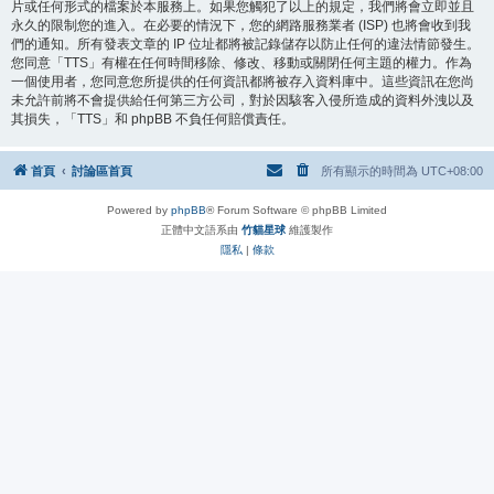
片或任何形式的檔案於本服務上。如果您觸犯了以上的規定，我們將會立即並且
永久的限制您的進入。在必要的情況下，您的網路服務業者 (ISP) 也將會收到我
們的通知。所有發表文章的 IP 位址都將被記錄儲存以防止任何的違法情節發生。
您同意「TTS」有權在任何時間移除、修改、移動或關閉任何主題的權力。作為
一個使用者，您同意您所提供的任何資訊都將被存入資料庫中。這些資訊在您尚
未允許前將不會提供給任何第三方公司，對於因駭客入侵所造成的資料外洩以及
其損失，「TTS」和 phpBB 不負任何賠償責任。
首頁
討論區首頁
所有顯示的時間為
UTC+08:00
Powered by
phpBB
® Forum Software © phpBB Limited
正體中文語系由
竹貓星球
維護製作
隱私
|
條款