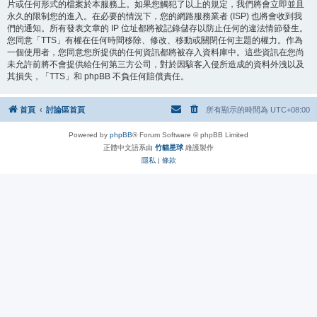
片或任何形式的檔案於本服務上。如果您觸犯了以上的規定，我們將會立即並且
永久的限制您的進入。在必要的情況下，您的網路服務業者 (ISP) 也將會收到我
們的通知。所有發表文章的 IP 位址都將被記錄儲存以防止任何的違法情節發生。
您同意「TTS」有權在任何時間移除、修改、移動或關閉任何主題的權力。作為
一個使用者，您同意您所提供的任何資訊都將被存入資料庫中。這些資訊在您尚
未允許前將不會提供給任何第三方公司，對於因駭客入侵所造成的資料外洩以及
其損失，「TTS」和 phpBB 不負任何賠償責任。
首頁
討論區首頁
所有顯示的時間為
UTC+08:00
Powered by
phpBB
® Forum Software © phpBB Limited
正體中文語系由
竹貓星球
維護製作
隱私
|
條款