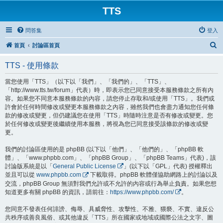
TTS
問答集
登入
搜
首頁
討論區首頁
尋
TTS - 使用條款
當您使用「TTS」（以下以「我們」、「我們的」、「TTS」、
「http://www.tts.tw/forum」代表）時，即表示您已同意接受本服務條款之所有內
容。如果您不同意本服務條款的內容，請您停止存取和/或使用「TTS」。我們或
許會於任何時間修改或變更本服務條款之內容，雖然我們也會盡力通知您任何條
款的修改或變更，但仍建議您在使用「TTS」時隨時注意是否有修改或變更。您
於任何修改或變更後繼續使用本服務，將視為您已同意接受該條款的修改或變
更。
我們的討論區使用的是 phpBB (以下以「他們」、「他們的」、「phpBB 軟
體」、「www.phpbb.com」、「phpBB Group」、「phpBB Teams」代表)，該
討論版系統是以「
General Public License
」(以下以「GPL」代表) 授權釋出
並且可以從
www.phpbb.com
下載取得。phpBB 軟體僅協助網路上的討論以及
交流，phpBB Group 無須對我們允許或不允許的內容或行為舉止負責。如果您想
知道更多有關 phpBB 的資訊，請前往：
https://www.phpbb.com/
。
您同意不發表任何誹謗、侮辱、具威脅性、攻擊性、不雅、猥褻、不實、違反公
共秩序或善良風俗、或其他違反「TTS」所在國家或地域或國際公法之文字、圖