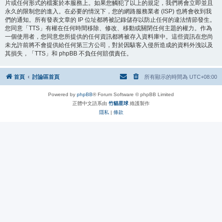
片或任何形式的檔案於本服務上。如果您觸犯了以上的規定，我們將會立即並且
永久的限制您的進入。在必要的情況下，您的網路服務業者 (ISP) 也將會收到我
們的通知。所有發表文章的 IP 位址都將被記錄儲存以防止任何的違法情節發生。
您同意「TTS」有權在任何時間移除、修改、移動或關閉任何主題的權力。作為
一個使用者，您同意您所提供的任何資訊都將被存入資料庫中。這些資訊在您尚
未允許前將不會提供給任何第三方公司，對於因駭客入侵所造成的資料外洩以及
其損失，「TTS」和 phpBB 不負任何賠償責任。
首頁
討論區首頁
所有顯示的時間為
UTC+08:00
Powered by
phpBB
® Forum Software © phpBB Limited
正體中文語系由
竹貓星球
維護製作
隱私
|
條款