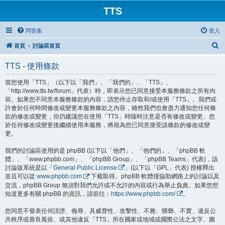
TTS
問答集
登入
搜
首頁
討論區首頁
尋
TTS - 使用條款
當您使用「TTS」（以下以「我們」、「我們的」、「TTS」、
「http://www.tts.tw/forum」代表）時，即表示您已同意接受本服務條款之所有內
容。如果您不同意本服務條款的內容，請您停止存取和/或使用「TTS」。我們或
許會於任何時間修改或變更本服務條款之內容，雖然我們也會盡力通知您任何條
款的修改或變更，但仍建議您在使用「TTS」時隨時注意是否有修改或變更。您
於任何修改或變更後繼續使用本服務，將視為您已同意接受該條款的修改或變
更。
我們的討論區使用的是 phpBB (以下以「他們」、「他們的」、「phpBB 軟
體」、「www.phpbb.com」、「phpBB Group」、「phpBB Teams」代表)，該
討論版系統是以「
General Public License
」(以下以「GPL」代表) 授權釋出
並且可以從
www.phpbb.com
下載取得。phpBB 軟體僅協助網路上的討論以及
交流，phpBB Group 無須對我們允許或不允許的內容或行為舉止負責。如果您想
知道更多有關 phpBB 的資訊，請前往：
https://www.phpbb.com/
。
您同意不發表任何誹謗、侮辱、具威脅性、攻擊性、不雅、猥褻、不實、違反公
共秩序或善良風俗、或其他違反「TTS」所在國家或地域或國際公法之文字、圖