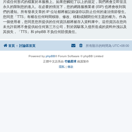
片或任何形式的檔案於本服務上。如果您觸犯了以上的規定，我們將會立即並且
永久的限制您的進入。在必要的情況下，您的網路服務業者 (ISP) 也將會收到我
們的通知。所有發表文章的 IP 位址都將被記錄儲存以防止任何的違法情節發生。
您同意「TTS」有權在任何時間移除、修改、移動或關閉任何主題的權力。作為
一個使用者，您同意您所提供的任何資訊都將被存入資料庫中。這些資訊在您尚
未允許前將不會提供給任何第三方公司，對於因駭客入侵所造成的資料外洩以及
其損失，「TTS」和 phpBB 不負任何賠償責任。
首頁
討論區首頁
所有顯示的時間為
UTC+08:00
Powered by
phpBB
® Forum Software © phpBB Limited
正體中文語系由
竹貓星球
維護製作
隱私
|
條款