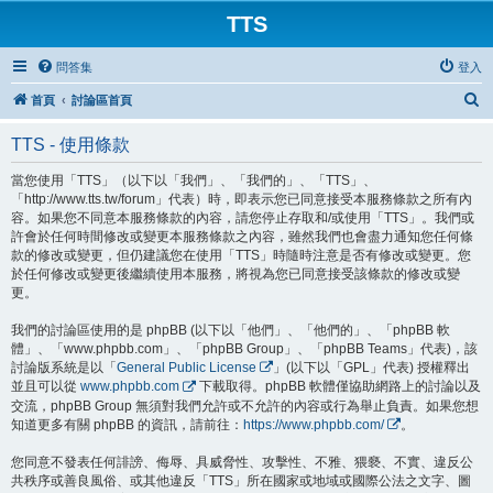
TTS
問答集
登入
搜
首頁
討論區首頁
尋
TTS - 使用條款
當您使用「TTS」（以下以「我們」、「我們的」、「TTS」、
「http://www.tts.tw/forum」代表）時，即表示您已同意接受本服務條款之所有內
容。如果您不同意本服務條款的內容，請您停止存取和/或使用「TTS」。我們或
許會於任何時間修改或變更本服務條款之內容，雖然我們也會盡力通知您任何條
款的修改或變更，但仍建議您在使用「TTS」時隨時注意是否有修改或變更。您
於任何修改或變更後繼續使用本服務，將視為您已同意接受該條款的修改或變
更。
我們的討論區使用的是 phpBB (以下以「他們」、「他們的」、「phpBB 軟
體」、「www.phpbb.com」、「phpBB Group」、「phpBB Teams」代表)，該
討論版系統是以「
General Public License
」(以下以「GPL」代表) 授權釋出
並且可以從
www.phpbb.com
下載取得。phpBB 軟體僅協助網路上的討論以及
交流，phpBB Group 無須對我們允許或不允許的內容或行為舉止負責。如果您想
知道更多有關 phpBB 的資訊，請前往：
https://www.phpbb.com/
。
您同意不發表任何誹謗、侮辱、具威脅性、攻擊性、不雅、猥褻、不實、違反公
共秩序或善良風俗、或其他違反「TTS」所在國家或地域或國際公法之文字、圖