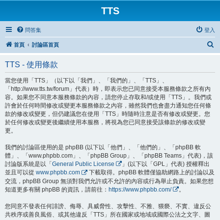
TTS
問答集
登入
搜
首頁
討論區首頁
尋
TTS - 使用條款
當您使用「TTS」（以下以「我們」、「我們的」、「TTS」、
「http://www.tts.tw/forum」代表）時，即表示您已同意接受本服務條款之所有內
容。如果您不同意本服務條款的內容，請您停止存取和/或使用「TTS」。我們或
許會於任何時間修改或變更本服務條款之內容，雖然我們也會盡力通知您任何條
款的修改或變更，但仍建議您在使用「TTS」時隨時注意是否有修改或變更。您
於任何修改或變更後繼續使用本服務，將視為您已同意接受該條款的修改或變
更。
我們的討論區使用的是 phpBB (以下以「他們」、「他們的」、「phpBB 軟
體」、「www.phpbb.com」、「phpBB Group」、「phpBB Teams」代表)，該
討論版系統是以「
General Public License
」(以下以「GPL」代表) 授權釋出
並且可以從
www.phpbb.com
下載取得。phpBB 軟體僅協助網路上的討論以及
交流，phpBB Group 無須對我們允許或不允許的內容或行為舉止負責。如果您想
知道更多有關 phpBB 的資訊，請前往：
https://www.phpbb.com/
。
您同意不發表任何誹謗、侮辱、具威脅性、攻擊性、不雅、猥褻、不實、違反公
共秩序或善良風俗、或其他違反「TTS」所在國家或地域或國際公法之文字、圖