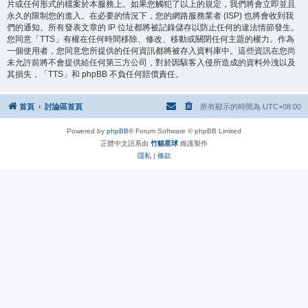
片或任何形式的檔案於本服務上。如果您觸犯了以上的規定，我們將會立即並且
永久的限制您的進入。在必要的情況下，您的網路服務業者 (ISP) 也將會收到我
們的通知。所有發表文章的 IP 位址都將被記錄儲存以防止任何的違法情節發生。
您同意「TTS」有權在任何時間移除、修改、移動或關閉任何主題的權力。作為
一個使用者，您同意您所提供的任何資訊都將被存入資料庫中。這些資訊在您尚
未允許前將不會提供給任何第三方公司，對於因駭客入侵所造成的資料外洩以及
其損失，「TTS」和 phpBB 不負任何賠償責任。
首頁
討論區首頁
所有顯示的時間為
UTC+08:00
Powered by
phpBB
® Forum Software © phpBB Limited
正體中文語系由
竹貓星球
維護製作
隱私
|
條款