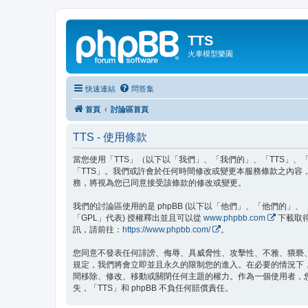
TTS
火車模型樂園
快速連結
問答集
首頁
討論區首頁
TTS - 使用條款
當您使用「TTS」（以下以「我們」、「我們的」、「TTS」、「ht
「TTS」。我們或許會於任何時間修改或變更本服務條款之內容
務，將視為您已同意接受該條款的修改或變更。
我們的討論區使用的是 phpBB (以下以「他們」、「他們的」、「php
「GPL」代表) 授權釋出並且可以從
www.phpbb.com
下載取得
訊，請前往：
https://www.phpbb.com/
。
您同意不發表任何誹謗、侮辱、具威脅性、攻擊性、不雅、猥褻
規定，我們將會立即並且永久的限制您的進入。在必要的情況下，您
間移除、修改、移動或關閉任何主題的權力。作為一個使用者，
失，「TTS」和 phpBB 不負任何賠償責任。