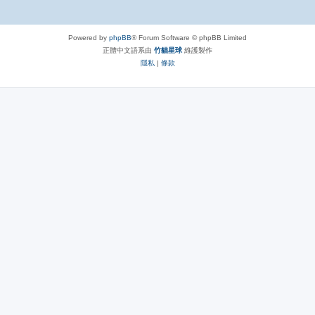
Powered by
phpBB
® Forum Software © phpBB Limited
正體中文語系由
竹貓星球
維護製作
隱私
|
條款