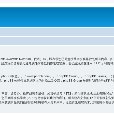
tp://www.tts.tw/forum」代表）時，即表示您已同意接受本服務條款之所有
，雖然我們也會盡力通知您任何條款的修改或變更，但仍建議您在使用「TTS」時隨
BB 軟體」、「www.phpbb.com」、「phpBB Group」、「phpBB Teams
。phpBB 軟體僅協助網路上的討論以及交流，phpBB Group 無須對我們允許或不
、不實、違反公共秩序或善良風俗、或其他違反「TTS」所在國家或地域或國際公法
的網路服務業者 (ISP) 也將會收到我們的通知。所有發表文章的 IP 位址都將被
您同意您所提供的任何資訊都將被存入資料庫中。這些資訊在您尚未允許前將不會提