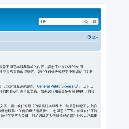
搜尋
進階搜尋
登入
內容。如果您不同意本服務條款的內容，請您停止存取和/或使用
時注意是否有修改或變更。您於任何修改或變更後繼續使用本服
」代表)，該討論版系統是以「
General Public License
」(以下以
允許的內容或行為舉止負責。如果您想知道更多有關 phpBB 的資
之文字、圖片或任何形式的檔案於本服務上。如果您觸犯了以上的
記錄儲存以防止任何的違法情節發生。您同意「TTS」有權在任何時
供給任何第三方公司，對於因駭客入侵所造成的資料外洩以及其損