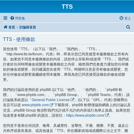
TTS
問答集
登入
搜
首頁
討論區首頁
尋
TTS - 使用條款
當您使用「TTS」（以下以「我們」、「我們的」、「TTS」、
「http://www.tts.tw/forum」代表）時，即表示您已同意接受本服務條款之所有內
容。如果您不同意本服務條款的內容，請您停止存取和/或使用「TTS」。我們或
許會於任何時間修改或變更本服務條款之內容，雖然我們也會盡力通知您任何條
款的修改或變更，但仍建議您在使用「TTS」時隨時注意是否有修改或變更。您
於任何修改或變更後繼續使用本服務，將視為您已同意接受該條款的修改或變
更。
我們的討論區使用的是 phpBB (以下以「他們」、「他們的」、「phpBB 軟
體」、「www.phpbb.com」、「phpBB Group」、「phpBB Teams」代表)，該
討論版系統是以「
General Public License
」(以下以「GPL」代表) 授權釋出
並且可以從
www.phpbb.com
下載取得。phpBB 軟體僅協助網路上的討論以及
交流，phpBB Group 無須對我們允許或不允許的內容或行為舉止負責。如果您想
知道更多有關 phpBB 的資訊，請前往：
https://www.phpbb.com/
。
您同意不發表任何誹謗、侮辱、具威脅性、攻擊性、不雅、猥褻、不實、違反公
共秩序或善良風俗、或其他違反「TTS」所在國家或地域或國際公法之文字、圖