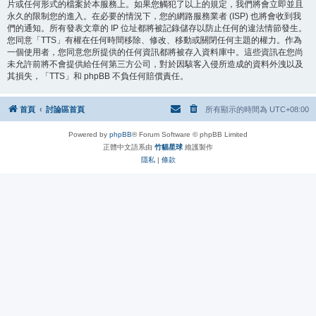
片或任何形式的檔案於本服務上。如果您觸犯了以上的規定，我們將會立即並且
永久的限制您的進入。在必要的情況下，您的網路服務業者 (ISP) 也將會收到我
們的通知。所有發表文章的 IP 位址都將被記錄儲存以防止任何的違法情節發生。
您同意「TTS」有權在任何時間移除、修改、移動或關閉任何主題的權力。作為
一個使用者，您同意您所提供的任何資訊都將被存入資料庫中。這些資訊在您尚
未允許前將不會提供給任何第三方公司，對於因駭客入侵所造成的資料外洩以及
其損失，「TTS」和 phpBB 不負任何賠償責任。
首頁
討論區首頁
所有顯示的時間為
UTC+08:00
Powered by
phpBB
® Forum Software © phpBB Limited
正體中文語系由
竹貓星球
維護製作
隱私
|
條款