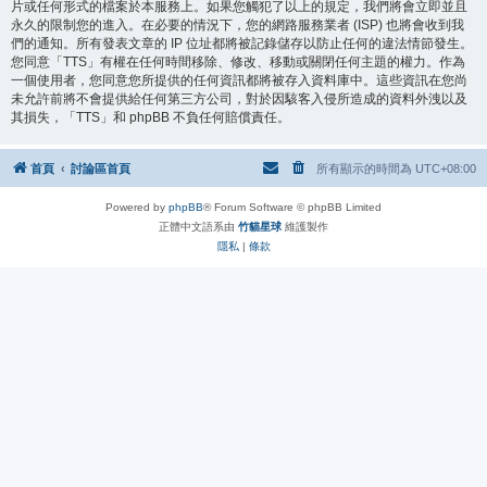
片或任何形式的檔案於本服務上。如果您觸犯了以上的規定，我們將會立即並且
永久的限制您的進入。在必要的情況下，您的網路服務業者 (ISP) 也將會收到我
們的通知。所有發表文章的 IP 位址都將被記錄儲存以防止任何的違法情節發生。
您同意「TTS」有權在任何時間移除、修改、移動或關閉任何主題的權力。作為
一個使用者，您同意您所提供的任何資訊都將被存入資料庫中。這些資訊在您尚
未允許前將不會提供給任何第三方公司，對於因駭客入侵所造成的資料外洩以及
其損失，「TTS」和 phpBB 不負任何賠償責任。
首頁
討論區首頁
所有顯示的時間為
UTC+08:00
Powered by
phpBB
® Forum Software © phpBB Limited
正體中文語系由
竹貓星球
維護製作
隱私
|
條款