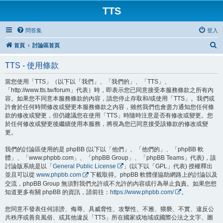
TTS
問答集
登入
搜
首頁
討論區首頁
尋
TTS - 使用條款
當您使用「TTS」（以下以「我們」、「我們的」、「TTS」、
「http://www.tts.tw/forum」代表）時，即表示您已同意接受本服務條款之所有內
容。如果您不同意本服務條款的內容，請您停止存取和/或使用「TTS」。我們或
許會於任何時間修改或變更本服務條款之內容，雖然我們也會盡力通知您任何條
款的修改或變更，但仍建議您在使用「TTS」時隨時注意是否有修改或變更。您
於任何修改或變更後繼續使用本服務，將視為您已同意接受該條款的修改或變
更。
我們的討論區使用的是 phpBB (以下以「他們」、「他們的」、「phpBB 軟
體」、「www.phpbb.com」、「phpBB Group」、「phpBB Teams」代表)，該
討論版系統是以「
General Public License
」(以下以「GPL」代表) 授權釋出
並且可以從
www.phpbb.com
下載取得。phpBB 軟體僅協助網路上的討論以及
交流，phpBB Group 無須對我們允許或不允許的內容或行為舉止負責。如果您想
知道更多有關 phpBB 的資訊，請前往：
https://www.phpbb.com/
。
您同意不發表任何誹謗、侮辱、具威脅性、攻擊性、不雅、猥褻、不實、違反公
共秩序或善良風俗、或其他違反「TTS」所在國家或地域或國際公法之文字、圖