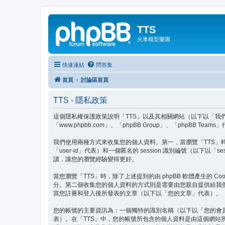
TTS
火車模型樂園
快速連結
問答集
首頁
討論區首頁
TTS - 隱私政策
這個隱私權保護政策說明「TTS」以及其相關網站（以下以「我們」、「我們
「www.phpbb.com」、「phpBB Group」、「php
我們使用兩種方式來收集您的個人資料。第一，當瀏覽「TTS」時 p
「user-id」代表）和一個匿名的 session 識別編號（以下以
讀，讓您的瀏覽經驗變得更好。
當您瀏覽「TTS」時，除了上述提到的由 phpBB 軟體產生的 C
分。第二個收集您的個人資料的方式則是需要由您親自提供給我
當您註冊和登入後所發表的文章（以下以「您的文章」代表）。
您的帳號的主要資訊為：一個獨特的識別名稱（以下以「您的會
表）。在「TTS」中，您的帳號所包含的個人資料是由這個網