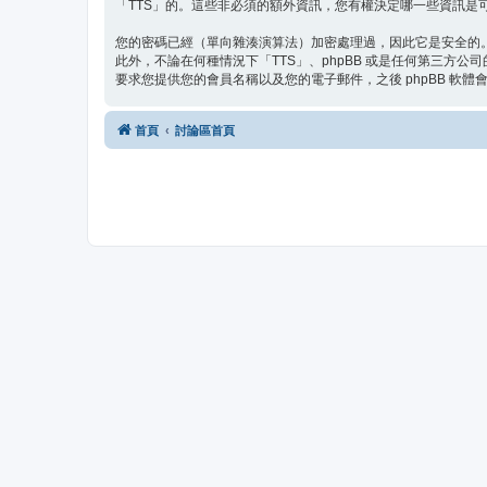
「TTS」的。這些非必須的額外資訊，您有權決定哪一些資訊是可
您的密碼已經（單向雜湊演算法）加密處理過，因此它是安全的
此外，不論在何種情況下「TTS」、phpBB 或是任何第三方
要求您提供您的會員名稱以及您的電子郵件，之後 phpBB 軟
首頁
討論區首頁