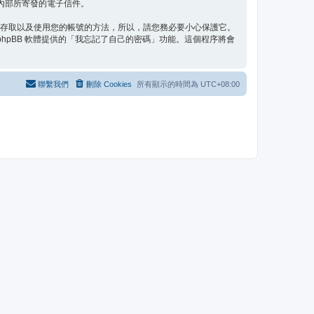
體內部所寄發的電子信件。
」存取以及使用您的帳號的方法，所以，請您務必要小心保護它。
phpBB 軟體提供的「我忘記了自己的密碼」功能。這個程序將會
聯繫我們
刪除 Cookies
所有顯示的時間為
UTC+08:00