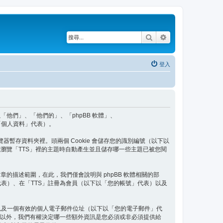
搜尋
進階搜尋
登入
以下以「他們」、「他們的」、「phpBB 軟體」、
、「個人資料」代表）。
覽器暫存資料夾裡。頭兩個 Cookie 會儲存您的識別編號（以下以
e 將會在您瀏覽「TTS」裡的主題時自動產生並且儲存哪一些主題已被您閱
個文章的描述範圍，在此，我們僅會說明與 phpBB 軟體相關的部
表）、在「TTS」註冊為會員（以下以「您的帳號」代表）以及
以及一個有效的個人電子郵件位址（以下以「您的電子郵件」代
件以外，我們有權決定哪一些額外資訊是您必須或非必須提供給