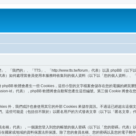
的」、「TTS」、「http://www.tts.tw/forum」代表）以及 phpBB（
BB Teams」代表）如何處理當會員使用本服務時收集到的個人資料（以下以「您的個人資料」
hpBB 軟體會產生一些 Cookies，這些小型的文字檔案會儲存在您的電腦的網頁瀏
「session-id」代表），phpBB 軟體將會自動幫您產生這些編號。第三個 Cooki
ookies 外，我們或許也會使用其它的外部 Cookies 來儲存資訊。不過這已經超出這
們。這些可能是（包括但不限於）以匿名用戶的方式發表文章（以下以「匿名文章」代
員名稱」代表），一個讓您登入到您的帳號的個人密碼（以下以「您的密碼」代表）
站所在國家或地域的資料保護法所保護。除了您的會員名稱、您的密碼以及您的電子郵