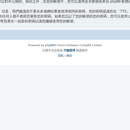
以對外公開的。除此之外，在您的帳號中，您可以選擇是否要接收來自 phpBB 軟
。但是，我們建議您不要在多個網站重複使用相同的密碼。您的密碼是讓您在「TTS
公司的任何人都不會跟您索取您的密碼。如果您忘記了您的帳號的您的密碼，您可以使用 
體會幫您產生一組新的密碼以讓您繼續使用您的帳號。
Powered by
phpBB
® Forum Software © phpBB Limited
正體中文語系由
竹貓星球
維護製作
隱私
|
條款