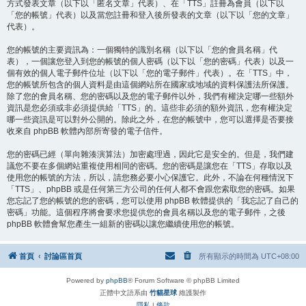
方式發表文章（以下以「匿名文章」代表）、在「TTS」註冊為會員（以下以
「您的帳號」代表）以及當您註冊和登入後所發表的文章（以下以「您的文章」
代表）。
您的帳號的主要資訊為：一個獨特的識別名稱（以下以「您的會員名稱」代
表），一個讓您登入到您的帳號的個人密碼（以下以「您的密碼」代表）以及一
個有效的個人電子郵件位址（以下以「您的電子郵件」代表）。在「TTS」中，
您的帳號所包含的個人資料是由這個網站所在國家或地域的資料保護法所保護。
除了您的會員名稱、您的密碼以及您的電子郵件以外，我們有權決定哪一些額外
資訊是您必須或非必須提供給「TTS」的。這些非必須的額外資訊，您有權決定
哪一些資訊是可以對外公開的。除此之外，在您的帳號中，您可以選擇是否要接
收來自 phpBB 軟體內部所寄發的電子信件。
您的密碼已經（單向雜湊演算法）加密處理過，因此它是安全的。但是，我們建
議您不要在多個網站重複使用相同的密碼。您的密碼是讓您在「TTS」存取以及
使用您的帳號的方法，所以，請您務必要小心保護它。此外，不論在何種情況下
「TTS」、phpBB 或是任何第三方公司的任何人都不會跟您索取您的密碼。如果
您忘記了您的帳號的您的密碼，您可以使用 phpBB 軟體提供的「我忘記了自己的
密碼」功能。這個程序將會要求您提供您的會員名稱以及您的電子郵件，之後
phpBB 軟體會幫您產生一組新的密碼以讓您繼續使用您的帳號。
首頁
討論區首頁
所有顯示的時間為
UTC+08:00
Powered by
phpBB
® Forum Software © phpBB Limited
正體中文語系由
竹貓星球
維護製作
隱私
|
條款