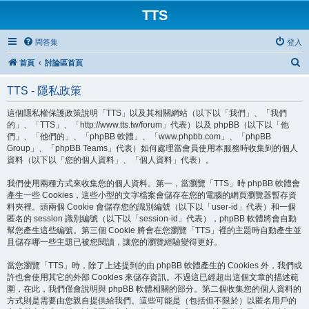
TTS
問答集
登入
搜
首頁
討論區首頁
尋
TTS - 隱私政策
這個隱私權保護政策說明「TTS」以及其相關網站（以下以「我們」、「我們
的」、「TTS」、「http://www.tts.tw/forum」代表）以及 phpBB（以下以「他
們」、「他們的」、「phpBB 軟體」、「www.phpbb.com」、「phpBB
Group」、「phpBB Teams」代表）如何處理當會員使用本服務時收集到的個人
資料（以下以「您的個人資料」、「個人資料」代表）。
我們使用兩種方式來收集您的個人資料。第一，當瀏覽「TTS」時 phpBB 軟體會
產生一些 Cookies，這些小型的文字檔案會儲存在您的電腦的網頁瀏覽器暫存資
料夾裡。頭兩個 Cookie 會儲存您的識別編號（以下以「user-id」代表）和一個
匿名的 session 識別編號（以下以「session-id」代表），phpBB 軟體將會自動
幫您產生這些編號。第三個 Cookie 將會在您瀏覽「TTS」裡的主題時自動產生並
且儲存哪一些主題已被您閱讀，讓您的瀏覽經驗變得更好。
當您瀏覽「TTS」時，除了上述提到的由 phpBB 軟體產生的 Cookies 外，我們或
許也會使用其它的外部 Cookies 來儲存資訊。不過這已經超出這個文章的描述範
圍，在此，我們僅會說明與 phpBB 軟體相關的部分。第二個收集您的個人資料的
方式則是需要由您親自提供給我們。這些可能是（包括但不限於）以匿名用戶的