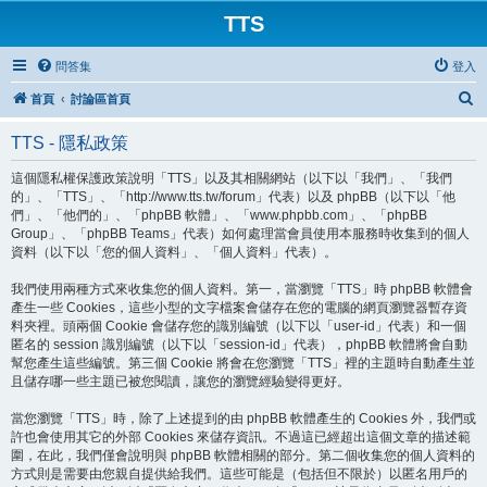
TTS
問答集
登入
搜
首頁
討論區首頁
尋
TTS - 隱私政策
這個隱私權保護政策說明「TTS」以及其相關網站（以下以「我們」、「我們
的」、「TTS」、「http://www.tts.tw/forum」代表）以及 phpBB（以下以「他
們」、「他們的」、「phpBB 軟體」、「www.phpbb.com」、「phpBB
Group」、「phpBB Teams」代表）如何處理當會員使用本服務時收集到的個人
資料（以下以「您的個人資料」、「個人資料」代表）。
我們使用兩種方式來收集您的個人資料。第一，當瀏覽「TTS」時 phpBB 軟體會
產生一些 Cookies，這些小型的文字檔案會儲存在您的電腦的網頁瀏覽器暫存資
料夾裡。頭兩個 Cookie 會儲存您的識別編號（以下以「user-id」代表）和一個
匿名的 session 識別編號（以下以「session-id」代表），phpBB 軟體將會自動
幫您產生這些編號。第三個 Cookie 將會在您瀏覽「TTS」裡的主題時自動產生並
且儲存哪一些主題已被您閱讀，讓您的瀏覽經驗變得更好。
當您瀏覽「TTS」時，除了上述提到的由 phpBB 軟體產生的 Cookies 外，我們或
許也會使用其它的外部 Cookies 來儲存資訊。不過這已經超出這個文章的描述範
圍，在此，我們僅會說明與 phpBB 軟體相關的部分。第二個收集您的個人資料的
方式則是需要由您親自提供給我們。這些可能是（包括但不限於）以匿名用戶的