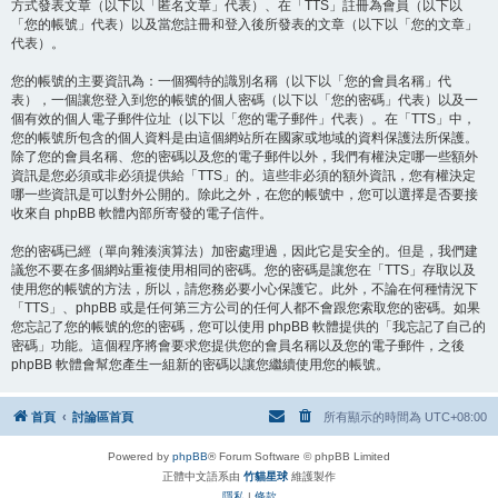
方式發表文章（以下以「匿名文章」代表）、在「TTS」註冊為會員（以下以
「您的帳號」代表）以及當您註冊和登入後所發表的文章（以下以「您的文章」
代表）。
您的帳號的主要資訊為：一個獨特的識別名稱（以下以「您的會員名稱」代
表），一個讓您登入到您的帳號的個人密碼（以下以「您的密碼」代表）以及一
個有效的個人電子郵件位址（以下以「您的電子郵件」代表）。在「TTS」中，
您的帳號所包含的個人資料是由這個網站所在國家或地域的資料保護法所保護。
除了您的會員名稱、您的密碼以及您的電子郵件以外，我們有權決定哪一些額外
資訊是您必須或非必須提供給「TTS」的。這些非必須的額外資訊，您有權決定
哪一些資訊是可以對外公開的。除此之外，在您的帳號中，您可以選擇是否要接
收來自 phpBB 軟體內部所寄發的電子信件。
您的密碼已經（單向雜湊演算法）加密處理過，因此它是安全的。但是，我們建
議您不要在多個網站重複使用相同的密碼。您的密碼是讓您在「TTS」存取以及
使用您的帳號的方法，所以，請您務必要小心保護它。此外，不論在何種情況下
「TTS」、phpBB 或是任何第三方公司的任何人都不會跟您索取您的密碼。如果
您忘記了您的帳號的您的密碼，您可以使用 phpBB 軟體提供的「我忘記了自己的
密碼」功能。這個程序將會要求您提供您的會員名稱以及您的電子郵件，之後
phpBB 軟體會幫您產生一組新的密碼以讓您繼續使用您的帳號。
首頁
討論區首頁
所有顯示的時間為
UTC+08:00
Powered by
phpBB
® Forum Software © phpBB Limited
正體中文語系由
竹貓星球
維護製作
隱私
|
條款