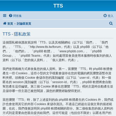
TTS
問答集
登入
搜
首頁
討論區首頁
尋
TTS - 隱私政策
這個隱私權保護政策說明「TTS」以及其相關網站（以下以「我們」、「我們
的」、「TTS」、「http://www.tts.tw/forum」代表）以及 phpBB（以下以「他
們」、「他們的」、「phpBB 軟體」、「www.phpbb.com」、「phpBB
Group」、「phpBB Teams」代表）如何處理當會員使用本服務時收集到的個人
資料（以下以「您的個人資料」、「個人資料」代表）。
我們使用兩種方式來收集您的個人資料。第一，當瀏覽「TTS」時 phpBB 軟體會
產生一些 Cookies，這些小型的文字檔案會儲存在您的電腦的網頁瀏覽器暫存資
料夾裡。頭兩個 Cookie 會儲存您的識別編號（以下以「user-id」代表）和一個
匿名的 session 識別編號（以下以「session-id」代表），phpBB 軟體將會自動
幫您產生這些編號。第三個 Cookie 將會在您瀏覽「TTS」裡的主題時自動產生並
且儲存哪一些主題已被您閱讀，讓您的瀏覽經驗變得更好。
當您瀏覽「TTS」時，除了上述提到的由 phpBB 軟體產生的 Cookies 外，我們或
許也會使用其它的外部 Cookies 來儲存資訊。不過這已經超出這個文章的描述範
圍，在此，我們僅會說明與 phpBB 軟體相關的部分。第二個收集您的個人資料的
方式則是需要由您親自提供給我們。這些可能是（包括但不限於）以匿名用戶的