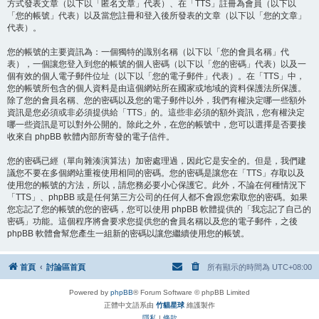
方式發表文章（以下以「匿名文章」代表）、在「TTS」註冊為會員（以下以
「您的帳號」代表）以及當您註冊和登入後所發表的文章（以下以「您的文章」
代表）。
您的帳號的主要資訊為：一個獨特的識別名稱（以下以「您的會員名稱」代
表），一個讓您登入到您的帳號的個人密碼（以下以「您的密碼」代表）以及一
個有效的個人電子郵件位址（以下以「您的電子郵件」代表）。在「TTS」中，
您的帳號所包含的個人資料是由這個網站所在國家或地域的資料保護法所保護。
除了您的會員名稱、您的密碼以及您的電子郵件以外，我們有權決定哪一些額外
資訊是您必須或非必須提供給「TTS」的。這些非必須的額外資訊，您有權決定
哪一些資訊是可以對外公開的。除此之外，在您的帳號中，您可以選擇是否要接
收來自 phpBB 軟體內部所寄發的電子信件。
您的密碼已經（單向雜湊演算法）加密處理過，因此它是安全的。但是，我們建
議您不要在多個網站重複使用相同的密碼。您的密碼是讓您在「TTS」存取以及
使用您的帳號的方法，所以，請您務必要小心保護它。此外，不論在何種情況下
「TTS」、phpBB 或是任何第三方公司的任何人都不會跟您索取您的密碼。如果
您忘記了您的帳號的您的密碼，您可以使用 phpBB 軟體提供的「我忘記了自己的
密碼」功能。這個程序將會要求您提供您的會員名稱以及您的電子郵件，之後
phpBB 軟體會幫您產生一組新的密碼以讓您繼續使用您的帳號。
首頁
討論區首頁
所有顯示的時間為
UTC+08:00
Powered by
phpBB
® Forum Software © phpBB Limited
正體中文語系由
竹貓星球
維護製作
隱私
|
條款