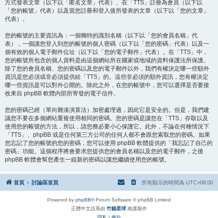
方式發表文章（以下以「匿名文章」代表）、在「TTS」註冊為會員（以下以
「您的帳號」代表）以及當您註冊和登入後所發表的文章（以下以「您的文章」
代表）。
您的帳號的主要資訊為：一個獨特的識別名稱（以下以「您的會員名稱」代
表），一個讓您登入到您的帳號的個人密碼（以下以「您的密碼」代表）以及一
個有效的個人電子郵件位址（以下以「您的電子郵件」代表）。在「TTS」中，
您的帳號所包含的個人資料是由這個網站所在國家或地域的資料保護法所保護。
除了您的會員名稱、您的密碼以及您的電子郵件以外，我們有權決定哪一些額外
資訊是您必須或非必須提供給「TTS」的。這些非必須的額外資訊，您有權決定
哪一些資訊是可以對外公開的。除此之外，在您的帳號中，您可以選擇是否要接
收來自 phpBB 軟體內部所寄發的電子信件。
您的密碼已經（單向雜湊演算法）加密處理過，因此它是安全的。但是，我們建
議您不要在多個網站重複使用相同的密碼。您的密碼是讓您在「TTS」存取以及
使用您的帳號的方法，所以，請您務必要小心保護它。此外，不論在何種情況下
「TTS」、phpBB 或是任何第三方公司的任何人都不會跟您索取您的密碼。如果
您忘記了您的帳號的您的密碼，您可以使用 phpBB 軟體提供的「我忘記了自己的
密碼」功能。這個程序將會要求您提供您的會員名稱以及您的電子郵件，之後
phpBB 軟體會幫您產生一組新的密碼以讓您繼續使用您的帳號。
首頁
討論區首頁
所有顯示的時間為
UTC+08:00
Powered by
phpBB
® Forum Software © phpBB Limited
正體中文語系由
竹貓星球
維護製作
隱私
|
條款