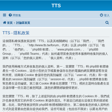
TTS
問答集
登入
搜
首頁
討論區首頁
尋
TTS - 隱私政策
這個隱私權保護政策說明「TTS」以及其相關網站（以下以「我們」、「我們
的」、「TTS」、「http://www.tts.tw/forum」代表）以及 phpBB（以下以「他
們」、「他們的」、「phpBB 軟體」、「www.phpbb.com」、「phpBB
Group」、「phpBB Teams」代表）如何處理當會員使用本服務時收集到的個人
資料（以下以「您的個人資料」、「個人資料」代表）。
我們使用兩種方式來收集您的個人資料。第一，當瀏覽「TTS」時 phpBB 軟體會
產生一些 Cookies，這些小型的文字檔案會儲存在您的電腦的網頁瀏覽器暫存資
料夾裡。頭兩個 Cookie 會儲存您的識別編號（以下以「user-id」代表）和一個
匿名的 session 識別編號（以下以「session-id」代表），phpBB 軟體將會自動
幫您產生這些編號。第三個 Cookie 將會在您瀏覽「TTS」裡的主題時自動產生並
且儲存哪一些主題已被您閱讀，讓您的瀏覽經驗變得更好。
當您瀏覽「TTS」時，除了上述提到的由 phpBB 軟體產生的 Cookies 外，我們或
許也會使用其它的外部 Cookies 來儲存資訊。不過這已經超出這個文章的描述範
圍，在此，我們僅會說明與 phpBB 軟體相關的部分。第二個收集您的個人資料的
方式則是需要由您親自提供給我們。這些可能是（包括但不限於）以匿名用戶的