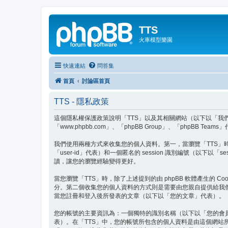
TTS
火車模型樂園
快速連結
問答集
首頁
討論區首頁
TTS - 隱私政策
這個隱私權保護政策說明「TTS」以及其相關網站（以下以「我們」、「我們
「www.phpbb.com」、「phpBB Group」、「php
我們使用兩種方式來收集您的個人資料。第一，當瀏覽「TTS」時 p
「user-id」代表）和一個匿名的 session 識別編號（以下以
讀，讓您的瀏覽經驗變得更好。
當您瀏覽「TTS」時，除了上述提到的由 phpBB 軟體產生的 C
分。第二個收集您的個人資料的方式則是需要由您親自提供給我
當您註冊和登入後所發表的文章（以下以「您的文章」代表）。
您的帳號的主要資訊為：一個獨特的識別名稱（以下以「您的會
表）。在「TTS」中，您的帳號所包含的個人資料是由這個網