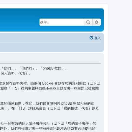
搜尋
進階搜尋
登入
以下以「他們」、「他們的」、「phpBB 軟體」、
、「個人資料」代表）。
覽器暫存資料夾裡。頭兩個 Cookie 會儲存您的識別編號（以下以
e 將會在您瀏覽「TTS」裡的主題時自動產生並且儲存哪一些主題已被您閱
個文章的描述範圍，在此，我們僅會說明與 phpBB 軟體相關的部
表）、在「TTS」註冊為會員（以下以「您的帳號」代表）以及
以及一個有效的個人電子郵件位址（以下以「您的電子郵件」代
件以外，我們有權決定哪一些額外資訊是您必須或非必須提供給