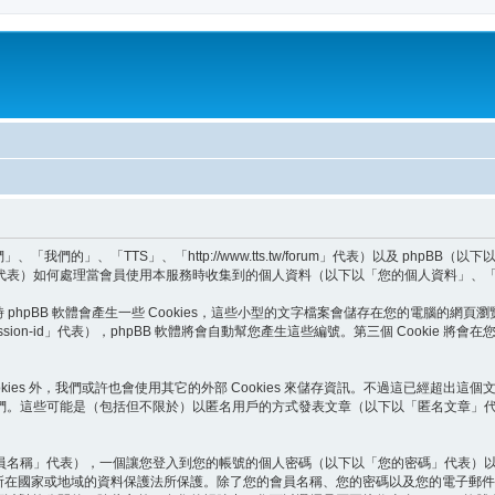
的」、「TTS」、「http://www.tts.tw/forum」代表）以及 phpBB（
BB Teams」代表）如何處理當會員使用本服務時收集到的個人資料（以下以「您的個人資料」
hpBB 軟體會產生一些 Cookies，這些小型的文字檔案會儲存在您的電腦的網頁瀏
「session-id」代表），phpBB 軟體將會自動幫您產生這些編號。第三個 Cooki
ookies 外，我們或許也會使用其它的外部 Cookies 來儲存資訊。不過這已經超出這
們。這些可能是（包括但不限於）以匿名用戶的方式發表文章（以下以「匿名文章」代
員名稱」代表），一個讓您登入到您的帳號的個人密碼（以下以「您的密碼」代表）
站所在國家或地域的資料保護法所保護。除了您的會員名稱、您的密碼以及您的電子郵