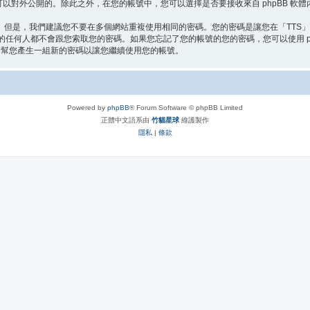
以對外公開的。除此之外，在您的帳號中，您可以選擇是否要接收來自 phpBB 軟
。但是，我們建議您不要在多個網站重複使用相同的密碼。您的密碼是讓您在「TTS
公司的任何人都不會跟您索取您的密碼。如果您忘記了您的帳號的您的密碼，您可以使用 
體會幫您產生一組新的密碼以讓您繼續使用您的帳號。
Powered by
phpBB
® Forum Software © phpBB Limited
正體中文語系由
竹貓星球
維護製作
隱私
|
條款