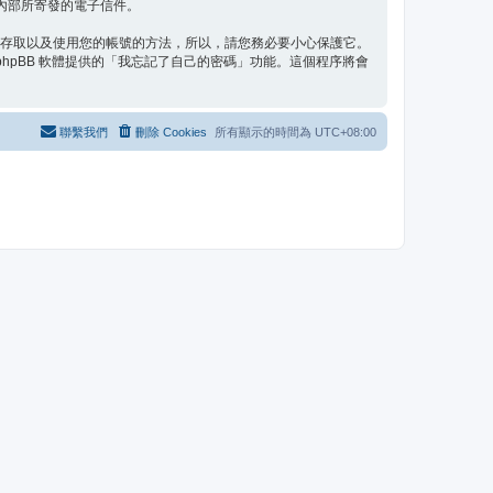
體內部所寄發的電子信件。
」存取以及使用您的帳號的方法，所以，請您務必要小心保護它。
phpBB 軟體提供的「我忘記了自己的密碼」功能。這個程序將會
聯繫我們
刪除 Cookies
所有顯示的時間為
UTC+08:00