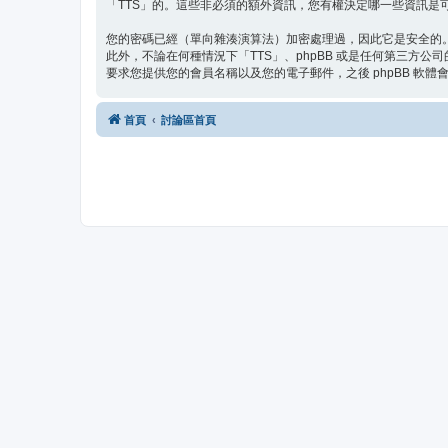
「TTS」的。這些非必須的額外資訊，您有權決定哪一些資訊是可
您的密碼已經（單向雜湊演算法）加密處理過，因此它是安全的
此外，不論在何種情況下「TTS」、phpBB 或是任何第三方
要求您提供您的會員名稱以及您的電子郵件，之後 phpBB 軟
首頁
討論區首頁