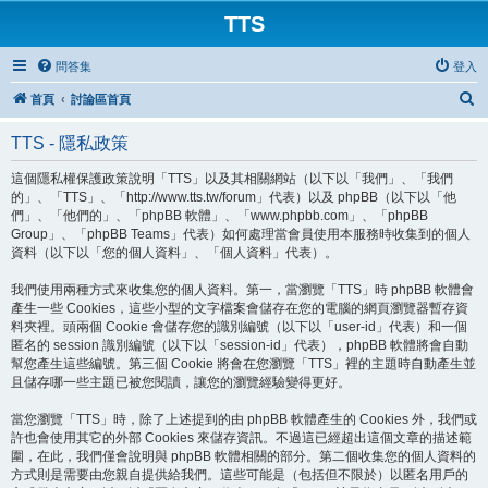
TTS
問答集
登入
搜
首頁
討論區首頁
尋
TTS - 隱私政策
這個隱私權保護政策說明「TTS」以及其相關網站（以下以「我們」、「我們
的」、「TTS」、「http://www.tts.tw/forum」代表）以及 phpBB（以下以「他
們」、「他們的」、「phpBB 軟體」、「www.phpbb.com」、「phpBB
Group」、「phpBB Teams」代表）如何處理當會員使用本服務時收集到的個人
資料（以下以「您的個人資料」、「個人資料」代表）。
我們使用兩種方式來收集您的個人資料。第一，當瀏覽「TTS」時 phpBB 軟體會
產生一些 Cookies，這些小型的文字檔案會儲存在您的電腦的網頁瀏覽器暫存資
料夾裡。頭兩個 Cookie 會儲存您的識別編號（以下以「user-id」代表）和一個
匿名的 session 識別編號（以下以「session-id」代表），phpBB 軟體將會自動
幫您產生這些編號。第三個 Cookie 將會在您瀏覽「TTS」裡的主題時自動產生並
且儲存哪一些主題已被您閱讀，讓您的瀏覽經驗變得更好。
當您瀏覽「TTS」時，除了上述提到的由 phpBB 軟體產生的 Cookies 外，我們或
許也會使用其它的外部 Cookies 來儲存資訊。不過這已經超出這個文章的描述範
圍，在此，我們僅會說明與 phpBB 軟體相關的部分。第二個收集您的個人資料的
方式則是需要由您親自提供給我們。這些可能是（包括但不限於）以匿名用戶的