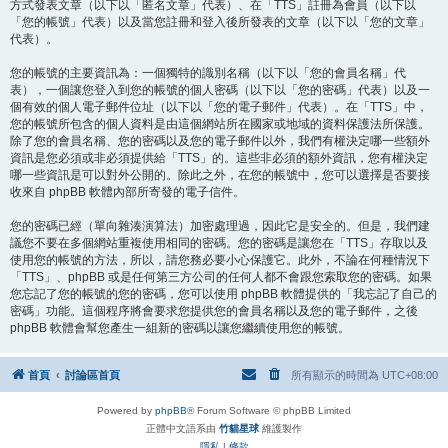
方式發表文章（以下以「匿名文章」代表）、在「TTS」註冊為會員（以下以
「您的帳號」代表）以及當您註冊和登入後所發表的文章（以下以「您的文章」
代表）。
您的帳號的主要資訊為：一個獨特的識別名稱（以下以「您的會員名稱」代
表），一個讓您登入到您的帳號的個人密碼（以下以「您的密碼」代表）以及一
個有效的個人電子郵件位址（以下以「您的電子郵件」代表）。在「TTS」中，
您的帳號所包含的個人資料是由這個網站所在國家或地域的資料保護法所保護。
除了您的會員名稱、您的密碼以及您的電子郵件以外，我們有權決定哪一些額外
資訊是您必須或非必須提供給「TTS」的。這些非必須的額外資訊，您有權決定
哪一些資訊是可以對外公開的。除此之外，在您的帳號中，您可以選擇是否要接
收來自 phpBB 軟體內部所寄發的電子信件。
您的密碼已經（單向雜湊演算法）加密處理過，因此它是安全的。但是，我們建
議您不要在多個網站重複使用相同的密碼。您的密碼是讓您在「TTS」存取以及
使用您的帳號的方法，所以，請您務必要小心保護它。此外，不論在何種情況下
「TTS」、phpBB 或是任何第三方公司的任何人都不會跟您索取您的密碼。如果
您忘記了您的帳號的您的密碼，您可以使用 phpBB 軟體提供的「我忘記了自己的
密碼」功能。這個程序將會要求您提供您的會員名稱以及您的電子郵件，之後
phpBB 軟體會幫您產生一組新的密碼以讓您繼續使用您的帳號。
首頁
討論區首頁
所有顯示的時間為
UTC+08:00
Powered by
phpBB
® Forum Software © phpBB Limited
正體中文語系由
竹貓星球
維護製作
隱私
|
條款