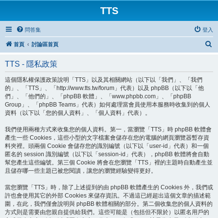
TTS
問答集
登入
搜
首頁
討論區首頁
尋
TTS - 隱私政策
這個隱私權保護政策說明「TTS」以及其相關網站（以下以「我們」、「我們
的」、「TTS」、「http://www.tts.tw/forum」代表）以及 phpBB（以下以「他
們」、「他們的」、「phpBB 軟體」、「www.phpbb.com」、「phpBB
Group」、「phpBB Teams」代表）如何處理當會員使用本服務時收集到的個人
資料（以下以「您的個人資料」、「個人資料」代表）。
我們使用兩種方式來收集您的個人資料。第一，當瀏覽「TTS」時 phpBB 軟體會
產生一些 Cookies，這些小型的文字檔案會儲存在您的電腦的網頁瀏覽器暫存資
料夾裡。頭兩個 Cookie 會儲存您的識別編號（以下以「user-id」代表）和一個
匿名的 session 識別編號（以下以「session-id」代表），phpBB 軟體將會自動
幫您產生這些編號。第三個 Cookie 將會在您瀏覽「TTS」裡的主題時自動產生並
且儲存哪一些主題已被您閱讀，讓您的瀏覽經驗變得更好。
當您瀏覽「TTS」時，除了上述提到的由 phpBB 軟體產生的 Cookies 外，我們或
許也會使用其它的外部 Cookies 來儲存資訊。不過這已經超出這個文章的描述範
圍，在此，我們僅會說明與 phpBB 軟體相關的部分。第二個收集您的個人資料的
方式則是需要由您親自提供給我們。這些可能是（包括但不限於）以匿名用戶的