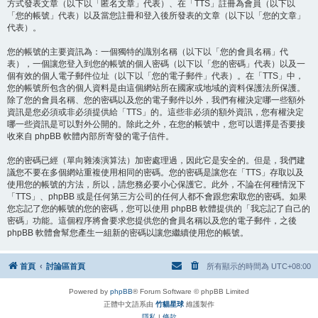
方式發表文章（以下以「匿名文章」代表）、在「TTS」註冊為會員（以下以
「您的帳號」代表）以及當您註冊和登入後所發表的文章（以下以「您的文章」
代表）。
您的帳號的主要資訊為：一個獨特的識別名稱（以下以「您的會員名稱」代
表），一個讓您登入到您的帳號的個人密碼（以下以「您的密碼」代表）以及一
個有效的個人電子郵件位址（以下以「您的電子郵件」代表）。在「TTS」中，
您的帳號所包含的個人資料是由這個網站所在國家或地域的資料保護法所保護。
除了您的會員名稱、您的密碼以及您的電子郵件以外，我們有權決定哪一些額外
資訊是您必須或非必須提供給「TTS」的。這些非必須的額外資訊，您有權決定
哪一些資訊是可以對外公開的。除此之外，在您的帳號中，您可以選擇是否要接
收來自 phpBB 軟體內部所寄發的電子信件。
您的密碼已經（單向雜湊演算法）加密處理過，因此它是安全的。但是，我們建
議您不要在多個網站重複使用相同的密碼。您的密碼是讓您在「TTS」存取以及
使用您的帳號的方法，所以，請您務必要小心保護它。此外，不論在何種情況下
「TTS」、phpBB 或是任何第三方公司的任何人都不會跟您索取您的密碼。如果
您忘記了您的帳號的您的密碼，您可以使用 phpBB 軟體提供的「我忘記了自己的
密碼」功能。這個程序將會要求您提供您的會員名稱以及您的電子郵件，之後
phpBB 軟體會幫您產生一組新的密碼以讓您繼續使用您的帳號。
首頁
討論區首頁
所有顯示的時間為
UTC+08:00
Powered by
phpBB
® Forum Software © phpBB Limited
正體中文語系由
竹貓星球
維護製作
隱私
|
條款