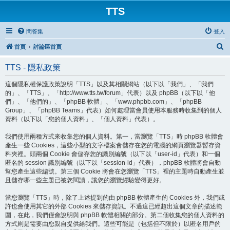
TTS
問答集
登入
搜
首頁
討論區首頁
尋
TTS - 隱私政策
這個隱私權保護政策說明「TTS」以及其相關網站（以下以「我們」、「我們
的」、「TTS」、「http://www.tts.tw/forum」代表）以及 phpBB（以下以「他
們」、「他們的」、「phpBB 軟體」、「www.phpbb.com」、「phpBB
Group」、「phpBB Teams」代表）如何處理當會員使用本服務時收集到的個人
資料（以下以「您的個人資料」、「個人資料」代表）。
我們使用兩種方式來收集您的個人資料。第一，當瀏覽「TTS」時 phpBB 軟體會
產生一些 Cookies，這些小型的文字檔案會儲存在您的電腦的網頁瀏覽器暫存資
料夾裡。頭兩個 Cookie 會儲存您的識別編號（以下以「user-id」代表）和一個
匿名的 session 識別編號（以下以「session-id」代表），phpBB 軟體將會自動
幫您產生這些編號。第三個 Cookie 將會在您瀏覽「TTS」裡的主題時自動產生並
且儲存哪一些主題已被您閱讀，讓您的瀏覽經驗變得更好。
當您瀏覽「TTS」時，除了上述提到的由 phpBB 軟體產生的 Cookies 外，我們或
許也會使用其它的外部 Cookies 來儲存資訊。不過這已經超出這個文章的描述範
圍，在此，我們僅會說明與 phpBB 軟體相關的部分。第二個收集您的個人資料的
方式則是需要由您親自提供給我們。這些可能是（包括但不限於）以匿名用戶的