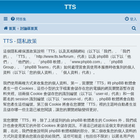
TTS
問答集
登入
搜
首頁
討論區首頁
尋
TTS - 隱私政策
這個隱私權保護政策說明「TTS」以及其相關網站（以下以「我們」、「我們
的」、「TTS」、「http://www.tts.tw/forum」代表）以及 phpBB（以下以「他
們」、「他們的」、「phpBB 軟體」、「www.phpbb.com」、「phpBB
Group」、「phpBB Teams」代表）如何處理當會員使用本服務時收集到的個人
資料（以下以「您的個人資料」、「個人資料」代表）。
我們使用兩種方式來收集您的個人資料。第一，當瀏覽「TTS」時 phpBB 軟體會
產生一些 Cookies，這些小型的文字檔案會儲存在您的電腦的網頁瀏覽器暫存資
料夾裡。頭兩個 Cookie 會儲存您的識別編號（以下以「user-id」代表）和一個
匿名的 session 識別編號（以下以「session-id」代表），phpBB 軟體將會自動
幫您產生這些編號。第三個 Cookie 將會在您瀏覽「TTS」裡的主題時自動產生並
且儲存哪一些主題已被您閱讀，讓您的瀏覽經驗變得更好。
當您瀏覽「TTS」時，除了上述提到的由 phpBB 軟體產生的 Cookies 外，我們或
許也會使用其它的外部 Cookies 來儲存資訊。不過這已經超出這個文章的描述範
圍，在此，我們僅會說明與 phpBB 軟體相關的部分。第二個收集您的個人資料的
方式則是需要由您親自提供給我們。這些可能是（包括但不限於）以匿名用戶的