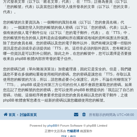
方式發表文章（以下以「匿名文章」代表）、在「TTS」註冊為會員（以下以
「您的帳號」代表）以及當您註冊和登入後所發表的文章（以下以「您的文章」
代表）。
您的帳號的主要資訊為：一個獨特的識別名稱（以下以「您的會員名稱」代
表），一個讓您登入到您的帳號的個人密碼（以下以「您的密碼」代表）以及一
個有效的個人電子郵件位址（以下以「您的電子郵件」代表）。在「TTS」中，
您的帳號所包含的個人資料是由這個網站所在國家或地域的資料保護法所保護。
除了您的會員名稱、您的密碼以及您的電子郵件以外，我們有權決定哪一些額外
資訊是您必須或非必須提供給「TTS」的。這些非必須的額外資訊，您有權決定
哪一些資訊是可以對外公開的。除此之外，在您的帳號中，您可以選擇是否要接
收來自 phpBB 軟體內部所寄發的電子信件。
您的密碼已經（單向雜湊演算法）加密處理過，因此它是安全的。但是，我們建
議您不要在多個網站重複使用相同的密碼。您的密碼是讓您在「TTS」存取以及
使用您的帳號的方法，所以，請您務必要小心保護它。此外，不論在何種情況下
「TTS」、phpBB 或是任何第三方公司的任何人都不會跟您索取您的密碼。如果
您忘記了您的帳號的您的密碼，您可以使用 phpBB 軟體提供的「我忘記了自己的
密碼」功能。這個程序將會要求您提供您的會員名稱以及您的電子郵件，之後
phpBB 軟體會幫您產生一組新的密碼以讓您繼續使用您的帳號。
首頁
討論區首頁
所有顯示的時間為
UTC+08:00
Powered by
phpBB
® Forum Software © phpBB Limited
正體中文語系由
竹貓星球
維護製作
隱私
|
條款