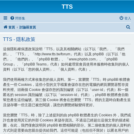
TTS
問答集
登入
搜
首頁
討論區首頁
尋
TTS - 隱私政策
這個隱私權保護政策說明「TTS」以及其相關網站（以下以「我們」、「我們
的」、「TTS」、「http://www.tts.tw/forum」代表）以及 phpBB（以下以「他
們」、「他們的」、「phpBB 軟體」、「www.phpbb.com」、「phpBB
Group」、「phpBB Teams」代表）如何處理當會員使用本服務時收集到的個人
資料（以下以「您的個人資料」、「個人資料」代表）。
我們使用兩種方式來收集您的個人資料。第一，當瀏覽「TTS」時 phpBB 軟體會
產生一些 Cookies，這些小型的文字檔案會儲存在您的電腦的網頁瀏覽器暫存資
料夾裡。頭兩個 Cookie 會儲存您的識別編號（以下以「user-id」代表）和一個
匿名的 session 識別編號（以下以「session-id」代表），phpBB 軟體將會自動
幫您產生這些編號。第三個 Cookie 將會在您瀏覽「TTS」裡的主題時自動產生並
且儲存哪一些主題已被您閱讀，讓您的瀏覽經驗變得更好。
當您瀏覽「TTS」時，除了上述提到的由 phpBB 軟體產生的 Cookies 外，我們或
許也會使用其它的外部 Cookies 來儲存資訊。不過這已經超出這個文章的描述範
圍，在此，我們僅會說明與 phpBB 軟體相關的部分。第二個收集您的個人資料的
方式則是需要由您親自提供給我們。這些可能是（包括但不限於）以匿名用戶的