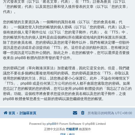
方式發表文章（以下以「匿名文章」代表）、在「TTS」註冊為會員（以下以
「您的帳號」代表）以及當您註冊和登入後所發表的文章（以下以「您的文章」
代表）。
您的帳號的主要資訊為：一個獨特的識別名稱（以下以「您的會員名稱」代
表），一個讓您登入到您的帳號的個人密碼（以下以「您的密碼」代表）以及一
個有效的個人電子郵件位址（以下以「您的電子郵件」代表）。在「TTS」中，
您的帳號所包含的個人資料是由這個網站所在國家或地域的資料保護法所保護。
除了您的會員名稱、您的密碼以及您的電子郵件以外，我們有權決定哪一些額外
資訊是您必須或非必須提供給「TTS」的。這些非必須的額外資訊，您有權決定
哪一些資訊是可以對外公開的。除此之外，在您的帳號中，您可以選擇是否要接
收來自 phpBB 軟體內部所寄發的電子信件。
您的密碼已經（單向雜湊演算法）加密處理過，因此它是安全的。但是，我們建
議您不要在多個網站重複使用相同的密碼。您的密碼是讓您在「TTS」存取以及
使用您的帳號的方法，所以，請您務必要小心保護它。此外，不論在何種情況下
「TTS」、phpBB 或是任何第三方公司的任何人都不會跟您索取您的密碼。如果
您忘記了您的帳號的您的密碼，您可以使用 phpBB 軟體提供的「我忘記了自己的
密碼」功能。這個程序將會要求您提供您的會員名稱以及您的電子郵件，之後
phpBB 軟體會幫您產生一組新的密碼以讓您繼續使用您的帳號。
首頁
討論區首頁
所有顯示的時間為
UTC+08:00
Powered by
phpBB
® Forum Software © phpBB Limited
正體中文語系由
竹貓星球
維護製作
隱私
|
條款