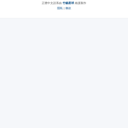
正體中文語系由
竹貓星球
維護製作
隱私
|
條款