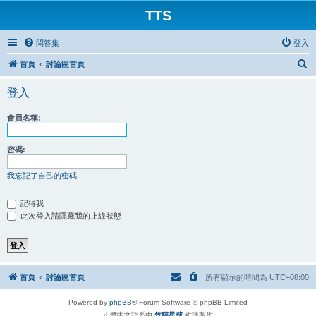
TTS
問答集
登入
搜
首頁
討論區首頁
尋
登入
會員名稱:
密碼:
我忘記了自己的密碼
記得我
此次登入請隱藏我的上線狀態
首頁
討論區首頁
所有顯示的時間為
UTC+08:00
Powered by
phpBB
® Forum Software © phpBB Limited
正體中文語系由
竹貓星球
維護製作