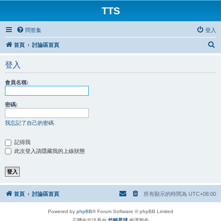
TTS
問答集
登入
搜
首頁
討論區首頁
尋
登入
會員名稱:
密碼:
我忘記了自己的密碼
記得我
此次登入請隱藏我的上線狀態
首頁
討論區首頁
所有顯示的時間為
UTC+08:00
Powered by
phpBB
® Forum Software © phpBB Limited
正體中文語系由
竹貓星球
維護製作