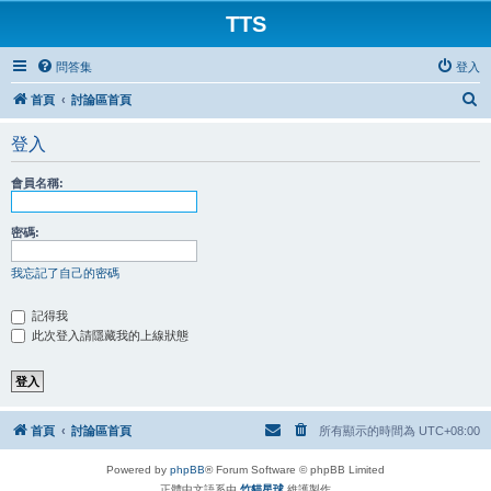
TTS
問答集
登入
搜
首頁
討論區首頁
尋
登入
會員名稱:
密碼:
我忘記了自己的密碼
記得我
此次登入請隱藏我的上線狀態
首頁
討論區首頁
所有顯示的時間為
UTC+08:00
Powered by
phpBB
® Forum Software © phpBB Limited
正體中文語系由
竹貓星球
維護製作