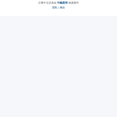
正體中文語系由
竹貓星球
維護製作
隱私
|
條款