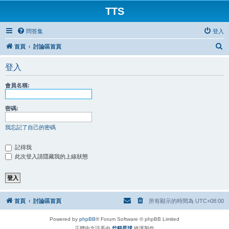
TTS
問答集
登入
搜
首頁
討論區首頁
尋
登入
會員名稱:
密碼:
我忘記了自己的密碼
記得我
此次登入請隱藏我的上線狀態
首頁
討論區首頁
所有顯示的時間為
UTC+08:00
Powered by
phpBB
® Forum Software © phpBB Limited
正體中文語系由
竹貓星球
維護製作