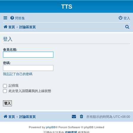
TTS
問答集
登入
搜
首頁
討論區首頁
尋
登入
會員名稱:
密碼:
我忘記了自己的密碼
記得我
此次登入請隱藏我的上線狀態
首頁
討論區首頁
所有顯示的時間為
UTC+08:00
Powered by
phpBB
® Forum Software © phpBB Limited
正體中文語系由
竹貓星球
維護製作