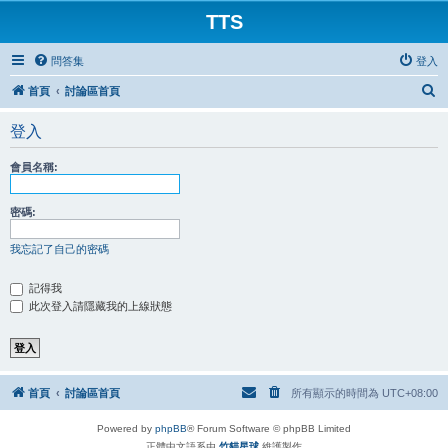
TTS
問答集
登入
搜
首頁
討論區首頁
尋
登入
會員名稱:
密碼:
我忘記了自己的密碼
記得我
此次登入請隱藏我的上線狀態
首頁
討論區首頁
所有顯示的時間為
UTC+08:00
Powered by
phpBB
® Forum Software © phpBB Limited
正體中文語系由
竹貓星球
維護製作