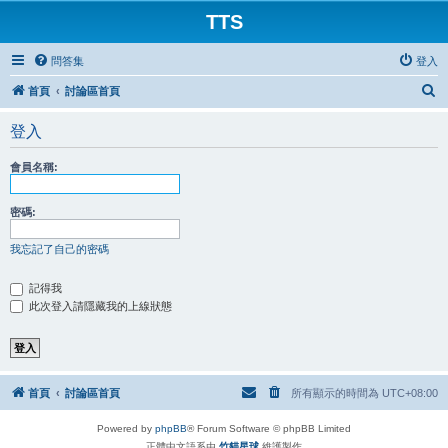
TTS
問答集
登入
搜
首頁
討論區首頁
尋
登入
會員名稱:
密碼:
我忘記了自己的密碼
記得我
此次登入請隱藏我的上線狀態
首頁
討論區首頁
所有顯示的時間為
UTC+08:00
Powered by
phpBB
® Forum Software © phpBB Limited
正體中文語系由
竹貓星球
維護製作