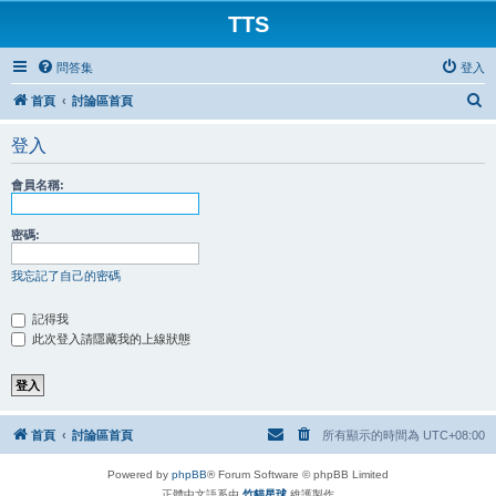
TTS
問答集
登入
搜
首頁
討論區首頁
尋
登入
會員名稱:
密碼:
我忘記了自己的密碼
記得我
此次登入請隱藏我的上線狀態
首頁
討論區首頁
所有顯示的時間為
UTC+08:00
Powered by
phpBB
® Forum Software © phpBB Limited
正體中文語系由
竹貓星球
維護製作