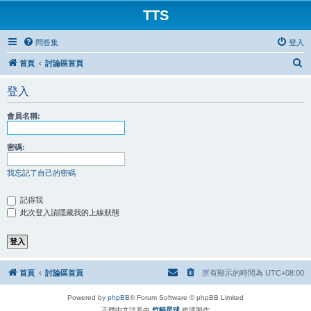
TTS
問答集
登入
搜
首頁
討論區首頁
尋
登入
會員名稱:
密碼:
我忘記了自己的密碼
記得我
此次登入請隱藏我的上線狀態
首頁
討論區首頁
所有顯示的時間為
UTC+08:00
Powered by
phpBB
® Forum Software © phpBB Limited
正體中文語系由
竹貓星球
維護製作