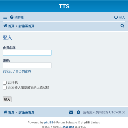
TTS
問答集
登入
搜
首頁
討論區首頁
尋
登入
會員名稱:
密碼:
我忘記了自己的密碼
記得我
此次登入請隱藏我的上線狀態
首頁
討論區首頁
所有顯示的時間為
UTC+08:00
Powered by
phpBB
® Forum Software © phpBB Limited
正體中文語系由
竹貓星球
維護製作