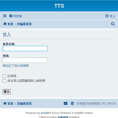
TTS
問答集
登入
搜
首頁
討論區首頁
尋
登入
會員名稱:
密碼:
我忘記了自己的密碼
記得我
此次登入請隱藏我的上線狀態
首頁
討論區首頁
所有顯示的時間為
UTC+08:00
Powered by
phpBB
® Forum Software © phpBB Limited
正體中文語系由
竹貓星球
維護製作