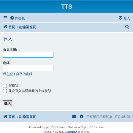
TTS
問答集
登入
搜
首頁
討論區首頁
尋
登入
會員名稱:
密碼:
我忘記了自己的密碼
記得我
此次登入請隱藏我的上線狀態
首頁
討論區首頁
所有顯示的時間為
UTC+08:00
Powered by
phpBB
® Forum Software © phpBB Limited
正體中文語系由
竹貓星球
維護製作