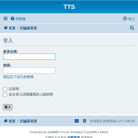
TTS
問答集
登入
搜
首頁
討論區首頁
尋
登入
會員名稱:
密碼:
我忘記了自己的密碼
記得我
此次登入請隱藏我的上線狀態
首頁
討論區首頁
所有顯示的時間為
UTC+08:00
Powered by
phpBB
® Forum Software © phpBB Limited
正體中文語系由
竹貓星球
維護製作