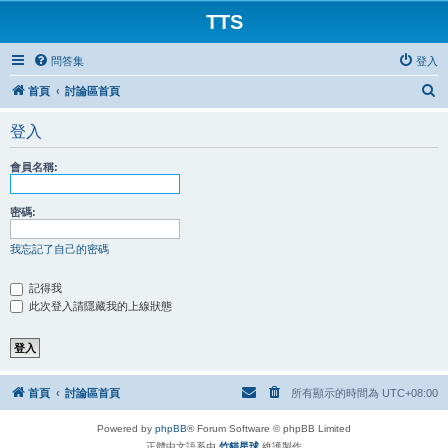
TTS
問答集
登入
搜
首頁
討論區首頁
尋
登入
會員名稱:
密碼:
我忘記了自己的密碼
記得我
此次登入請隱藏我的上線狀態
首頁
討論區首頁
所有顯示的時間為
UTC+08:00
Powered by
phpBB
® Forum Software © phpBB Limited
正體中文語系由
竹貓星球
維護製作