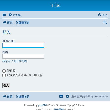
TTS
問答集
登入
搜
首頁
討論區首頁
尋
登入
會員名稱:
密碼:
我忘記了自己的密碼
記得我
此次登入請隱藏我的上線狀態
首頁
討論區首頁
所有顯示的時間為
UTC+08:00
Powered by
phpBB
® Forum Software © phpBB Limited
正體中文語系由
竹貓星球
維護製作