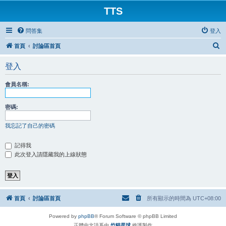
TTS
問答集
登入
搜
首頁
討論區首頁
尋
登入
會員名稱:
密碼:
我忘記了自己的密碼
記得我
此次登入請隱藏我的上線狀態
首頁
討論區首頁
所有顯示的時間為
UTC+08:00
Powered by
phpBB
® Forum Software © phpBB Limited
正體中文語系由
竹貓星球
維護製作