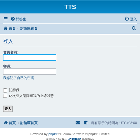
TTS
問答集
登入
搜
首頁
討論區首頁
尋
登入
會員名稱:
密碼:
我忘記了自己的密碼
記得我
此次登入請隱藏我的上線狀態
首頁
討論區首頁
所有顯示的時間為
UTC+08:00
Powered by
phpBB
® Forum Software © phpBB Limited
正體中文語系由
竹貓星球
維護製作