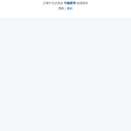
正體中文語系由
竹貓星球
維護製作
隱私
|
條款