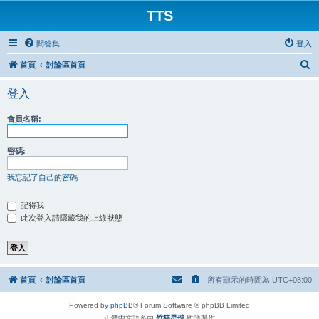
TTS
問答集
登入
搜
首頁
討論區首頁
尋
登入
會員名稱:
密碼:
我忘記了自己的密碼
記得我
此次登入請隱藏我的上線狀態
首頁
討論區首頁
所有顯示的時間為
UTC+08:00
Powered by
phpBB
® Forum Software © phpBB Limited
正體中文語系由
竹貓星球
維護製作